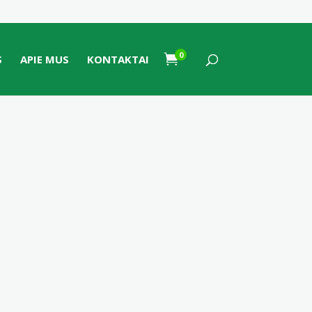
0

S
APIE MUS
KONTAKTAI
o