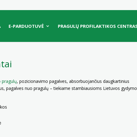
A
E-PARDUOTUVĖ
PRAGULŲ PROFILAKTIKOS CENTRA
tai
o pragulų
, pozicionavimo pagalves, absorbuojančius daugkartinius
lkalus, pagalves nuo pragulų – tiekiame stambiausioms Lietuvos gydym
ikos
ė