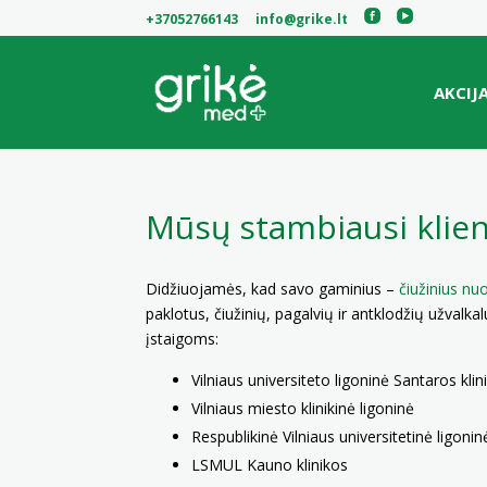
+37052766143
info@grike.lt
AKCIJ
Mūsų stambiausi klien
Didžiuojamės, kad savo gaminius –
čiužinius nu
paklotus, čiužinių, pagalvių ir antklodžių užva
įstaigoms:
Vilniaus universiteto ligoninė Santaros klin
Vilniaus miesto klinikinė ligoninė
Respublikinė Vilniaus universitetinė ligonin
LSMUL Kauno klinikos