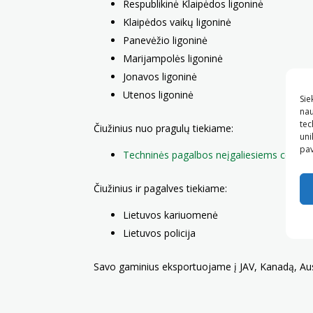
Respublikinė Klaipėdos ligoninė
Klaipėdos vaikų ligoninė
Panevėžio ligoninė
Marijampolės ligoninė
Jonavos ligoninė
Utenos ligoninė
Sie
nau
tec
Čiužinius nuo pragulų tiekiame:
uni
pav
Techninės pagalbos neįgaliesiems centrui
Čiužinius ir pagalves tiekiame:
Lietuvos kariuomenė
Lietuvos policija
Savo gaminius eksportuojame į JAV, Kanadą, Aust