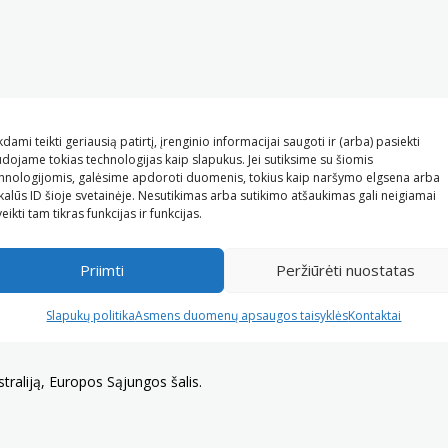
kdami teikti geriausią patirtį, įrenginio informacijai saugoti ir (arba) pasiekti
dojame tokias technologijas kaip slapukus. Jei sutiksime su šiomis
hnologijomis, galėsime apdoroti duomenis, tokius kaip naršymo elgsena arba
kalūs ID šioje svetainėje. Nesutikimas arba sutikimo atšaukimas gali neigiamai
eikti tam tikras funkcijas ir funkcijas.
Priimti
Peržiūrėti nuostatas
Slapukų politika
Asmens duomenų apsaugos taisyklės
Kontaktai
raliją, Europos Sąjungos šalis.