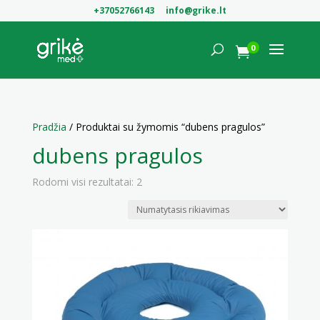
+37052766143
info@grike.lt
0

Pradžia
/ Produktai su žymomis “dubens pragulos”
dubens pragulos
Rodomi visi rezultatai: 2