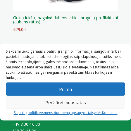
Grikių lukštų pagalvė dubens srities pragulų profilaktikai
(dubens ratas)
€
29.00
Siekdami teikti geriausią patirtį, įrenginio informacijai saugoti ir (arba)
pasiekti naudojame tokias technologijas kaip slapukus. Jei sutiksime su
šiomis technologijomis, galėsime apdoroti duomenis, tokius kaip
KONTAKTAI
naršymo elgsena arba unikalūs ID šioje svetainėje. Nesutikimas arba
sutikimo atšaukimas gali neigiamai paveikti tam tikras funkcijas ir
UAB “Metras”
funkcijas.
Žirmūnų g. 143, LT-09128 Vilnius
Tel. +370 5 2766143
Priimti
Mob. +370 674 83700
El.p.: info@grike.lt
Peržiūrėti nuostatas
www.grike.lt
Slapukų politika
Asmens duomenų apsaugos taisyklės
Kontaktai
Darbo laikas:
I-IV 8.30-16.30
V 8.30-15.30