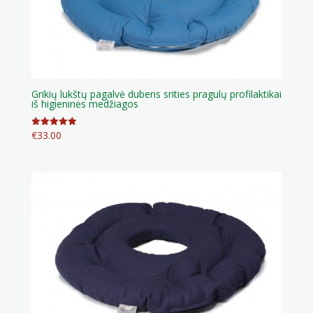
Grikių lukštų pagalvė dubens srities pragulų profilaktikai
iš higieninės medžiagos
€
33.00
Įvertinimas:
5.00
iš 5