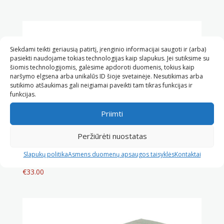
Siekdami teikti geriausią patirtį, įrenginio informacijai saugoti ir (arba)
pasiekti naudojame tokias technologijas kaip slapukus. Jei sutiksime su
šiomis technologijomis, galėsime apdoroti duomenis, tokius kaip
naršymo elgsena arba unikalūs ID šioje svetainėje. Nesutikimas arba
sutikimo atšaukimas gali neigiamai paveikti tam tikras funkcijas ir
funkcijas.
Priimti
Peržiūrėti nuostatas
Grikių lukštų bolsteris stačiakampis (60x30x13, smėlio
Slapukų politika
Asmens duomenų apsaugos taisyklės
Kontaktai
sp.)
€
33.00