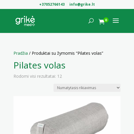
+37052766143
info@grike.lt
0

Pradžia
/ Produktai su žymomis “Pilates volas”
Pilates volas
Rodomi visi rezultatai: 12