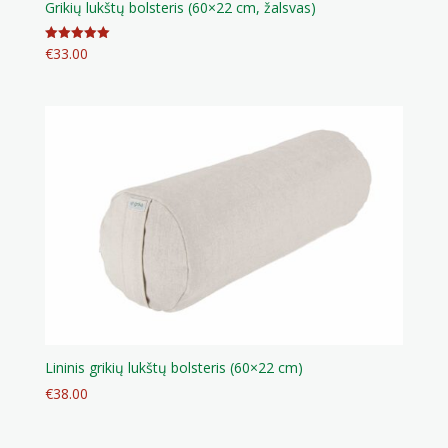
Grikių lukštų bolsteris (60×22 cm, žalsvas)
€
33.00
Įvertinimas:
5.00
iš 5
Lininis grikių lukštų bolsteris (60×22 cm)
€
38.00