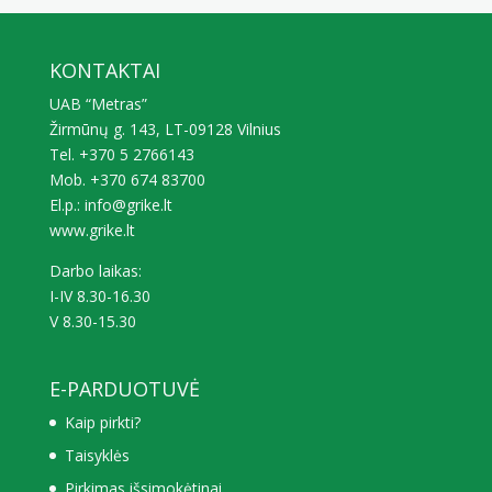
KONTAKTAI
UAB “Metras”
Žirmūnų g. 143, LT-09128 Vilnius
Tel. +370 5 2766143
Mob. +370 674 83700
El.p.: info@grike.lt
www.grike.lt
Darbo laikas:
I-IV 8.30-16.30
V 8.30-15.30
E-PARDUOTUVĖ
Kaip pirkti?
Taisyklės
Pirkimas išsimokėtinai