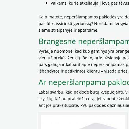
Vaikams, kurie atkeliauja į lovą pas tėvu
Kaip matote, neperšlampamos paklodės yra dau
pasiūlos išsirinkti geriausią? Norėdami lengviau
šiame straipsnyje ir aptarsime.
Brangesnė neperšlampama
Vyrauja nuomonė, kad kuo gaminys yra brangesni
vien už prekės ženklą. Be to, prie užsienyje p
pats galioja ir kalbant apie neperšlampamas pa
išbandytos ir patikrintos klientų – visada prieš
Ar neperšlampama paklodė
Labai svarbu, kad paklodė būtų kvėpuojanti. Vi
skysčių, tačiau praleidžia orą. Jei randate ženkl
ant jos prakaituosite. PVC paklodės dažniausiai