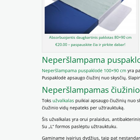
Absorbuojantis daugkartinis paklotas 80×90 cm
€20.00 – paspauskite čia ir pirkite dabar!
Neperšlampama puspakl
Neperšlampama puspaklodė 100×90 cm
yra pa
Puspaklodė apsaugo čiužinį nuo skysčių, šlapi
Neperšlampamas čiužinio 
Toks
užvalkalas
puikiai apsaugo čiužinių nuo sky
čiužinio vidų nepateks per užtrauktuką.
Šis užvalkalas yra orui pralaidus, antibakterin
Su „L“ formos paslėptu užtrauktuku.
Gaminame įvairius dydžius, taip pat nestandar