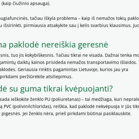
s (kaip čiužinio apsauga).
giafuncinės, tačiau iškyla problema – kaip iš nemažos tokių pakl
 išsirinkti, pirmiausia atsakykite sau į kelis svarbius klausimus. Ju
 paklodė nereiškia geresnė
s, tuo jis kokybiškesnis. Tačiau tikrai ne visada. Dažnai tenka mo
agamintų daiktų kainos prisideda nemažos transportavimo išlaidos.
klodes. Geriausia rinktis pagamintas Lietuvoje, kurios jau yra
 pirkdami peržiūrėkite atsiliepimus.
 su guma tikrai kvėpuojanti?
sada ieškokite ženklo PU (poliuretanas) – tai medžiaga, kuri nepral
ą PVC (polivinilchloridas), reiškia, kad paklodė nekvėpuoja ir jūs tik
 pigesnės. Jei ženklo nėra, prieš pirkdami būtinai pasiklauskite.