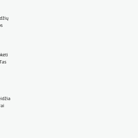
odžių
os
kėti
 Tas
eidžia
rai