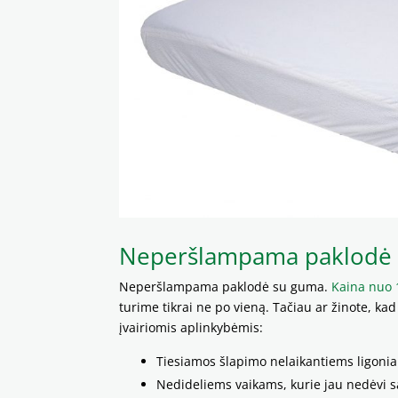
Neperšlampama paklodė su
Neperšlampama paklodė su guma.
Kaina nuo 
turime tikrai ne po vieną. Tačiau ar žinote, ka
įvairiomis aplinkybėmis:
Tiesiamos šlapimo nelaikantiems ligoni
Nedideliems vaikams, kurie jau nedėvi s