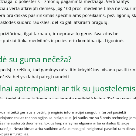
džiaga, o poliesteris – žmonių pagaminta medžiaga. Vertinantys
au verta atkreipti dėmesį, jog 100 proc. medvilnė tinka ne visur i
nėra praktiškas pasirinkimas specifiniams poreikiams, pvz. ligonių s
lodės sudaro raukšles, dėl ko gali atsirasti pragulų.
prižiūrima, ilgai tarnautų ir neprarastų geros išvaizdos bei
ikiai tinka medvilnės ir poliesterio kombinacija. Ligoninės
dė su guma nečeža?
poilsį ir reiškia, kad gaminys nėra itin kokybiškas
.
Visada pasitikrin
eža bei yra labai patogi naudoti.
nai aptempianti ar tik su juostelėmis
snės, todėl daugelis žmonių susigundo nedidelė kaina. Tačiau special
irinkimas, nes jos slidinėja, juostelės gali atsikabinti. Paklodės su
kdami teikti geriausią patirtį, įrenginio informacijai saugoti ir (arba) pasiekti
s, bet tuo pačiu ir brangesnės. Tačiau turbūt visi sutiksite, kad g
dojame tokias technologijas kaip slapukus. Jei sutiksime su šiomis technologijomi
išką daiktą, kuris ilgai tarnaus negu pirkti pigesnį, bet prastos kok
ėsime apdoroti duomenis, tokius kaip naršymo elgsena arba unikalūs ID šioje
tainėje. Nesutikimas arba sutikimo atšaukimas gali neigiamai paveikti tam tikras
kcijas ir funkcijas.