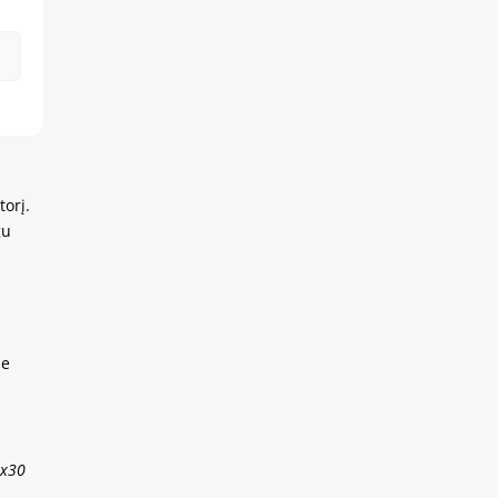
0 cm,
torį.
gu
be
0x30