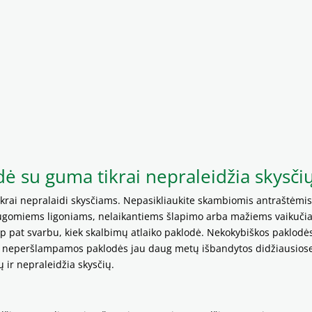
 su guma tikrai nepraleidžia skysči
tikrai nepralaidi skysčiams. Nepasikliaukite skambiomis antraštėmis
laugomiems ligoniams, nelaikantiems šlapimo arba mažiems vaikuči
ip pat svarbu, kiek skalbimų atlaiko paklodė. Nekokybiškos paklodė
rikės neperšlampamos paklodės jau daug metų išbandytos didžiausios
ų ir nepraleidžia skysčių.