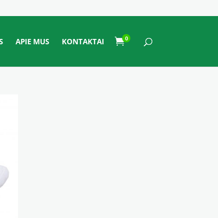
0

S
APIE MUS
KONTAKTAI