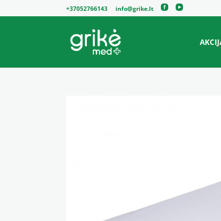
+37052766143
info@grike.lt
AKCIJ