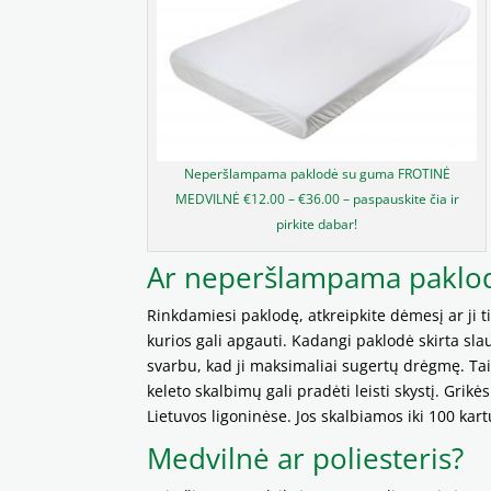
Neperšlampama paklodė su guma FROTINĖ
MEDVILNĖ €12.00 – €36.00 – paspauskite čia ir
pirkite dabar!
Ar neperšlampama paklodė
Rinkdamiesi paklodę, atkreipkite dėmesį ar ji 
kurios gali apgauti. Kadangi paklodė skirta s
svarbu, kad ji maksimaliai sugertų drėgmę. Ta
keleto skalbimų gali pradėti leisti skystį. G
Lietuvos ligoninėse. Jos skalbiamos iki 100 kart
Medvilnė ar poliesteris?