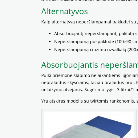
Alternatyvos
Kaip alternatyvą neperšlampamai paklodei su 
Absorbuojantį neperšlampantį paklotą s
Neperšlampamą puspaklodę (100×90 cm
Neperšlampamą čiužinio užvalkalą (200
Absorbuojantis neperšla
Puiki priemonė šlapimo nelaikantiems ligoniam
nepralaidus skysčiams, tačiau pralaidus orui. P
nelaikymo atvejams. Sugėrimo lygis: 3 litrai/1
Yra atskiras modelis su tvirtomis rankenomis, s