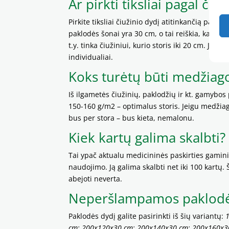
Ar pirkti tiksliai pagal čiu
Pirkite tiksliai čiužinio dydį atitinkančią pa
paklodės šonai yra 30 cm, o tai reiškia, kad ji t
t.y. tinka čiužiniui, kurio storis iki 20 cm. Jei
individualiai.
Koks turėtų būti medžiago
Iš ilgametės čiužinių, paklodžių ir kt. gamybos
150-160 g/m2 – optimalus storis. Jeigu medžia
bus per stora – bus kieta, nemalonu.
Kiek kartų galima skalbti?
Tai ypač aktualu medicininės paskirties gami
naudojimo. Ją galima skalbti net iki 100 kartų.
abejoti neverta.
Neperšlampamos paklodė
Paklodės dydį galite pasirinkti iš šių variantų:
cm; 200x120x30 cm; 200x140x30 cm; 200x160x3