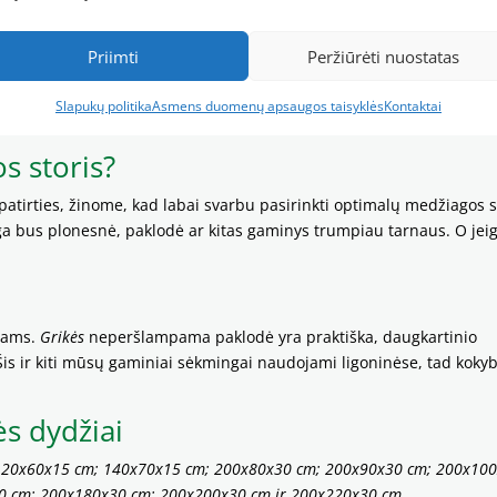
žinį ar didesnę?
klodę, nes ji puikiai apsitemps. Mūsų medvilninės neperšlampamos
Priimti
Peržiūrėti nuostatas
iks čiužiniui, kurio storis iki 30 cm. Poliesterio paklodės šonas yra 2
 jūsų turimas čiužinys yra nestandartinio dydžio – galime pasiūti
Slapukų politika
Asmens duomenų apsaugos taisyklės
Kontaktai
s storis?
 patirties, žinome, kad labai svarbu pasirinkti optimalų medžiagos s
ga bus plonesnė, paklodė ar kitas gaminys trumpiau tarnaus. O jei
niams.
Grikės
neperšlampama paklodė yra praktiška, daugkartinio
 Šis ir kiti mūsų gaminiai sėkmingai naudojami ligoninėse, tad koky
s dydžiai
120x60x15 cm; 140x70x15 cm; 200x80x30 cm; 200x90x30 cm; 200x10
0 cm; 200x180x30 cm; 200x200x30 cm ir 200x220x30 cm.