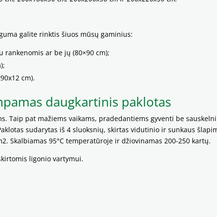
guma galite rinktis šiuos mūsų gaminius:
u rankenomis ar be jų (80×90 cm);
);
x90x12 cm).
mpamas daugkartinis paklotas
s. Taip pat mažiems vaikams, pradedantiems gyventi be sauskelnių
aklotas sudarytas iš 4 sluoksnių, skirtas vidutinio ir sunkaus šlapi
 m2. Skalbiamas 95°C temperatūroje ir džiovinamas 200-250 kartų.
kirtomis ligonio vartymui.