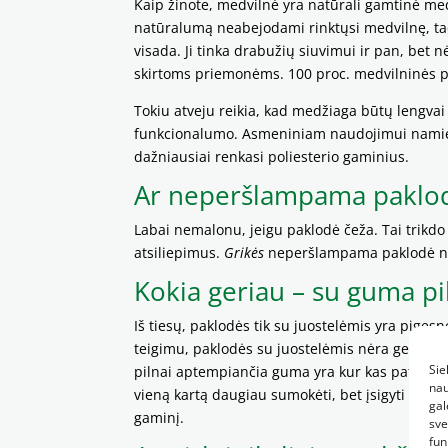
Kaip žinote, medvilnė yra natūrali gamtinė me
natūralumą neabejodami rinktųsi medvilnę, tači
visada. Ji tinka drabužių siuvimui ir pan, bet 
skirtoms priemonėms. 100 proc. medvilninės pak
Tokiu atveju reikia, kad medžiaga būtų lengvai 
funkcionalumo. Asmeniniam naudojimui namie pu
dažniausiai renkasi poliesterio gaminius.
Ar neperšlampama paklo
Labai nemalonu, jeigu paklodė čeža. Tai trikdo 
atsiliepimus.
Grikės
neperšlampama paklodė neč
Kokia geriau – su guma pil
Iš tiesų, paklodės tik su juostelėmis yra pige
teigimu, paklodės su juostelėmis nėra geras pas
Sie
pilnai aptempiančia guma yra kur kas patogesnė
nau
vieną kartą daugiau sumokėti, bet įsigyti kokyb
gal
gaminį.
sve
fun