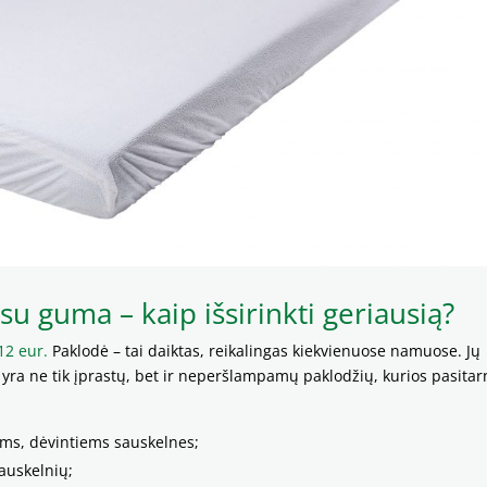
 guma – kaip išsirinkti geriausią?
12 eur.
Paklodė – tai daiktas, reikalingas kiekvienuose namuose. Jų
d yra ne tik įprastų, bet ir neperšlampamų paklodžių, kurios pasita
ams, dėvintiems sauskelnes;
auskelnių;