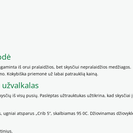
odė
gaminta iš orui pralaidžios, bet skysčiui nepralaidžios medžiagos.
mo. Kokybiška priemonė už labai patrauklią kainą.
užvalkalas
sčių iš visų pusių. Paslėptas užtrauktukas užtikrina, kad skysčiai į
is, ugniai atsparus „Crib 5“, skalbiamas 95 0C. Džiovinamas džiovykl
tinius.