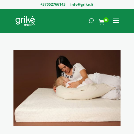
+37052766143
info@grike.lt
0
