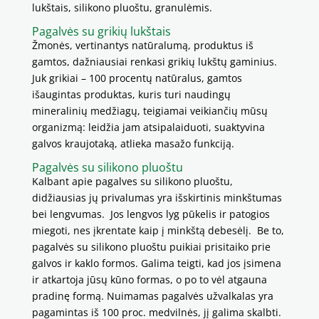
lukštais, silikono pluoštu, granulėmis.
Pagalvės su grikių lukštais
Žmonės, vertinantys natūralumą, produktus iš
gamtos, dažniausiai renkasi grikių lukštų gaminius.
Juk grikiai – 100 procentų natūralus, gamtos
išaugintas produktas, kuris turi naudingų
mineralinių medžiagų, teigiamai veikiančių mūsų
organizmą: leidžia jam atsipalaiduoti, suaktyvina
galvos kraujotaką, atlieka masažo funkciją.
Pagalvės su silikono pluoštu
Kalbant apie pagalves su silikono pluoštu,
didžiausias jų privalumas yra išskirtinis minkštumas
bei lengvumas. Jos lengvos lyg pūkelis ir patogios
miegoti, nes įkrentate kaip į minkštą debesėlį. Be to,
pagalvės su silikono pluoštu puikiai prisitaiko prie
galvos ir kaklo formos. Galima teigti, kad jos įsimena
ir atkartoja jūsų kūno formas, o po to vėl atgauna
pradinę formą. Nuimamas pagalvės užvalkalas yra
pagamintas iš 100 proc. medvilnės, jį galima skalbti.