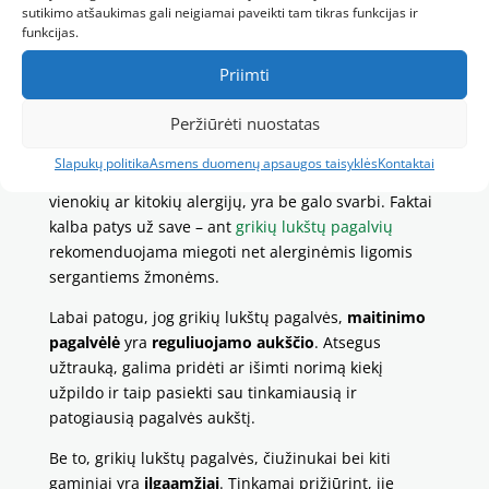
galva išlieka vėsi. Tai labai svarbu, nes jeigu miego
sutikimo atšaukimas gali neigiamai paveikti tam tikras funkcijas ir
funkcijas.
metu galva prakaituoja, atsibudę jaučiamės
nepailsėję, irzlūs.
Priimti
Dar vienas didžiulis grikių lukštų pagalvių ar
Peržiūrėti nuostatas
čiužinukų privalumas yra tai, kad jie
nesukelia
alergijos
ir juose
nesiveisia dulkių erkutės
. Ši savybė
Slapukų politika
Asmens duomenų apsaugos taisyklės
Kontaktai
dabartiniais laikais, kai vis daugiau vaikų turi
vienokių ar kitokių alergijų, yra be galo svarbi. Faktai
kalba patys už save – ant
grikių lukštų pagalvių
rekomenduojama miegoti net alerginėmis ligomis
sergantiems žmonėms.
Labai patogu, jog grikių lukštų pagalvės,
maitinimo
pagalvėlė
yra
reguliuojamo aukščio
. Atsegus
užtrauką, galima pridėti ar išimti norimą kiekį
užpildo ir taip pasiekti sau tinkamiausią ir
patogiausią pagalvės aukštį.
Be to, grikių lukštų pagalvės, čiužinukai bei kiti
gaminiai yra
ilgaamžiai
. Tinkamai prižiūrint, jie