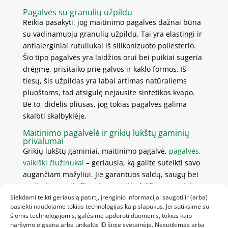
Pagalvės su granulių užpildu
Reikia pasakyti, jog maitinimo pagalvės dažnai būna
su vadinamuoju granulių užpildu. Tai yra elastingi ir
antialerginiai rutuliukai iš silikonizuoto poliesterio.
Šio tipo pagalvės yra laidžios orui bei puikiai sugeria
drėgmę, prisitaiko prie galvos ir kaklo formos. Iš
tiesų, šis užpildas yra labai artimas natūraliems
pluoštams, tad atsigulę nejausite sintetikos kvapo.
Be to, didelis pliusas, jog tokias pagalves galima
skalbti skalbyklėje.
Maitinimo pagalvėlė ir grikių lukštų gaminių
privalumai
Grikių lukštų gaminiai, maitinimo pagalvė,
pagalvės,
vaikiški čiužinukai
– geriausia, ką galite suteikti savo
augančiam mažyliui. Jie garantuos saldų, saugų bei
sveiką jūsų vaikučio miegą. Grikių lukštų gaminiai yra
Siekdami teikti geriausią patirtį, įrenginio informacijai saugoti ir (arba)
pralaidūs orui
, tad mažylis nesuprakaituos. Juose
pasiekti naudojame tokias technologijas kaip slapukus. Jei sutiksime su
nesikaupia drėgmė, nes grikių lukštų gaminiai yra
šiomis technologijomis, galėsime apdoroti duomenis, tokius kaip
atsparūs spaudimui, tad juose lieka oro tarpai ir
naršymo elgsena arba unikalūs ID šioje svetainėje. Nesutikimas arba