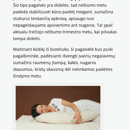
Šio tipo pagalvės yra didelės, tad nėštumo metu
padeda stabilizuoti kūno padėtį miegant, sumažina
stuburui tenkančią apkrovą, apsaugo nuo
nepageidaujamo apsivertimo ant nugaros. Tai ypač
aktualu trečiojo nėštumo trimestro metu, kai pilvukas
tampa didelis.
Maitinant kūdikį iš buteliuko, ši pagalvėlė bus puiki
pagalbininkė, padėsianti išvengti įvairių negalavimų:
sumažins raumenų įtampą, kaklo, nugaros
skausmus, krūtų skausmą dėl netinkamos padėties
žindymo metu.