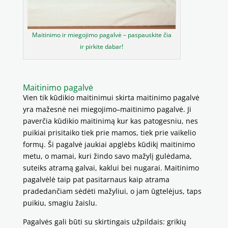
Maitinimo ir miegojimo pagalvė – paspauskite čia
ir pirkite dabar!
Maitinimo pagalvė
Vien tik kūdikio maitinimui skirta maitinimo pagalvė
yra mažesnė nei miegojimo–maitinimo pagalvė. Ji
paverčia kūdikio maitinimą kur kas patogesniu, nes
puikiai prisitaiko tiek prie mamos, tiek prie vaikelio
formų. Ši pagalvė jaukiai apglėbs kūdikį maitinimo
metu, o mamai, kuri žindo savo mažylį gulėdama,
suteiks atramą galvai, kaklui bei nugarai. Maitinimo
pagalvėlė taip pat pasitarnaus kaip atrama
pradedančiam sėdėti mažyliui, o jam ūgtelėjus, taps
puikiu, smagiu žaislu.
Pagalvės gali būti su skirtingais užpildais: grikių