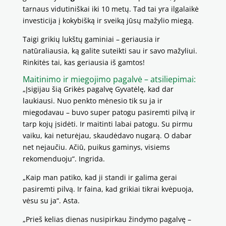
tarnaus vidutiniškai iki 10 metų. Tad tai yra ilgalaikė
investicija į kokybišką ir sveiką jūsų mažylio miegą.
Taigi grikių lukštų gaminiai – geriausia ir
natūraliausia, ką galite suteikti sau ir savo mažyliui.
Rinkitės tai, kas geriausia iš gamtos!
Maitinimo ir miegojimo pagalvė –
atsiliepimai:
„Įsigijau šią Grikės pagalvę Gyvatėlę, kad dar
laukiausi. Nuo penkto mėnesio tik su ja ir
miegodavau – buvo super patogu pasiremti pilvą ir
tarp kojų įsidėti. Ir maitinti labai patogu. Su pirmu
vaiku, kai neturėjau, skaudėdavo nugarą. O dabar
net nejaučiu. Ačiū, puikus gaminys, visiems
rekomenduoju“. Ingrida.
„Kaip man patiko, kad ji standi ir galima gerai
pasiremti pilvą. Ir faina, kad grikiai tikrai kvėpuoja,
vėsu su ja“. Asta.
„Prieš kelias dienas nusipirkau žindymo pagalvę –