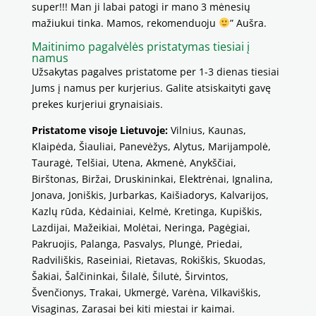
super!!! Man ji labai patogi ir mano 3 mėnesių
mažiukui tinka. Mamos, rekomenduoju
” Aušra.
Maitinimo pagalvėlės pristatymas tiesiai į
namus
Užsakytas pagalves pristatome per 1-3 dienas tiesiai
Jums į namus per kurjerius. Galite atsiskaityti gavę
prekes kurjeriui grynaisiais.
Pristatome visoje Lietuvoje:
Vilnius, Kaunas,
Klaipėda, Šiauliai, Panevėžys, Alytus, Marijampolė,
Tauragė, Telšiai, Utena, Akmenė, Anykščiai,
Birštonas, Biržai, Druskininkai, Elektrėnai, Ignalina,
Jonava, Joniškis, Jurbarkas, Kaišiadorys, Kalvarijos,
Kazlų rūda, Kėdainiai, Kelmė, Kretinga, Kupiškis,
Lazdijai, Mažeikiai, Molėtai, Neringa, Pagėgiai,
Pakruojis, Palanga, Pasvalys, Plungė, Priedai,
Radviliškis, Raseiniai, Rietavas, Rokiškis, Skuodas,
Šakiai, Šalčininkai, Šilalė, Šilutė, Širvintos,
Švenčionys, Trakai, Ukmergė, Varėna, Vilkaviškis,
Visaginas, Zarasai bei kiti miestai ir kaimai.