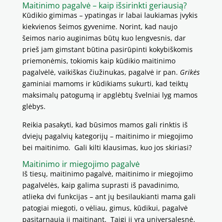
Maitinimo pagalvė – kaip išsirinkti geriausią?
Kūdikio gimimas – ypatingas ir labai laukiamas įvykis
kiekvienos šeimos gyvenime. Norint, kad naujo
šeimos nario auginimas būtų kuo lengvesnis, dar
prieš jam gimstant būtina pasirūpinti kokybiškomis
priemonėmis, tokiomis kaip kūdikio maitinimo
pagalvėlė, vaikiškas čiužinukas, pagalvė ir pan.
Grikės
gaminiai mamoms ir kūdikiams sukurti, kad teiktų
maksimalų patogumą ir apglėbtų švelniai lyg mamos
glėbys.
Reikia pasakyti, kad būsimos mamos gali rinktis iš
dviejų pagalvių kategorijų – maitinimo ir miegojimo
bei maitinimo. Gali kilti klausimas, kuo jos skiriasi?
Maitinimo ir miegojimo pagalvė
Iš tiesų, maitinimo pagalvė, maitinimo ir miegojimo
pagalvėlės, kaip galima suprasti iš pavadinimo,
atlieka dvi funkcijas – ant jų besilaukianti mama gali
patogiai miegoti, o vėliau, gimus, kūdikui, pagalvė
pasitarnauja jį maitinant. Taigi ji yra universalesnė.