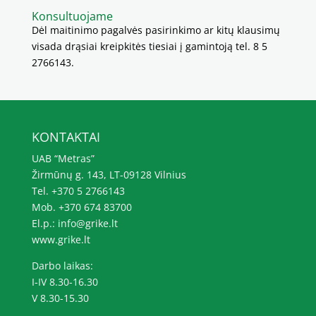
Konsultuojame
Dėl maitinimo pagalvės pasirinkimo ar kitų klausimų
visada drąsiai kreipkitės tiesiai į gamintoją tel. 8 5
2766143.
KONTAKTAI
UAB “Metras”
Žirmūnų g. 143, LT-09128 Vilnius
Tel. +370 5 2766143
Mob. +370 674 83700
El.p.: info@grike.lt
www.grike.lt
Darbo laikas:
I-IV 8.30-16.30
V 8.30-15.30