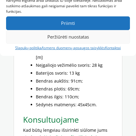
naršymo elgsena arba unikalūs ID šioje svetainėje. Nesutikimas arba
Didžiausias greitis: ≤ [6 km/h]
sutikimo atšaukimas gali neigiamai paveikti tam tikras funkcijas ir
Maksimali apkrova: 130 kg
funkcijas.
Stabdymas horizontalioje
Priimti
plokštumoje: ≤1 [m]
Baterija: 12 [V] x 20 [Ah]
Peržiūrėti nuostatas
Maksimalus pakilimo kampas: ≤ 12°
Slapukų politika
Asmens duomenų apsaugos taisyklės
Kontaktai
Maksimalus posūkio spindulys: 0,85
[m]
Neįgaliojo vežimėlio svoris: 28 kg
Baterijos svoris: 13 kg
Bendras aukštis: 91cm;
Bendras plotis: 69cm;
Bendras ilgis: 110cm;
Sėdynės matmenys: 45x45cm.
Konsultuojame
Kad būtų lengviau išsirinkti siūlome jums