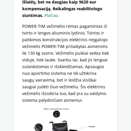
išlaidų, bet ne daugiau kaip 9620 eur
kompensaciją. Reikalingas reabilitologo
siuntimas.
Plačiau
POWER-TIM vežimėlio rėmas pagamintas iš
tvirto ir lengvo aliuminio lydinio. Tvirtos ir
patikimos konstrukcijos elektrinis neįgaliojo
vežimėlis POWER-TIM pritaikytas asmenims
iki 130 kg svorio. Vežimėlis puikiai veikia tiek
viduje, tiek lauke. Svarbu tai, kad jis lengvai
sulankstomas ir išskleidžiamas. Apsaugos
nuo apvirtimo sistema ne tik užtikrina
saugų vairavimą, bet ir leidžia visiškai
saugiai judėti šiuo vežimėliu. Šis elektrinis
vežimėlis išsiskiria tuo, kad yra su valdymo
sistema palydinčiam asmeniui.