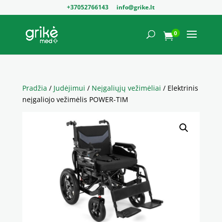
+37052766143
info@grike.lt
0

Pradžia
/
Judėjimui
/
Neįgaliųjų vežimėliai
/ Elektrinis
neįgaliojo vežimėlis POWER-TIM