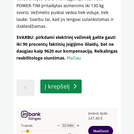
POWER-TIM pritaikytas asmenims iki 130 kg
svorio. Vežimėlis puikiai veikia tiek viduje, tiek
lauke. Svarbu tai, kad jis lengvai sulankstomas ir
išskleidžiamas.
SVARBU: pirkdami elektrinį vežimėlį galite gauti
iki 90 procentų faktinių įsigijimo išlaidų, bet ne
daugiau kaip 9620 eur kompensaciją. Reikalingas
reabilitologo siuntimas.
Plačiau
produkto
Į krepšelį
kiekis:
Elektrinis
neįgaliojo
vežimėlis
Įmokos dydis
POWER-
147,40
€
TIM
−
+
12
mėn.
Trukmė:
Skaičiuoti