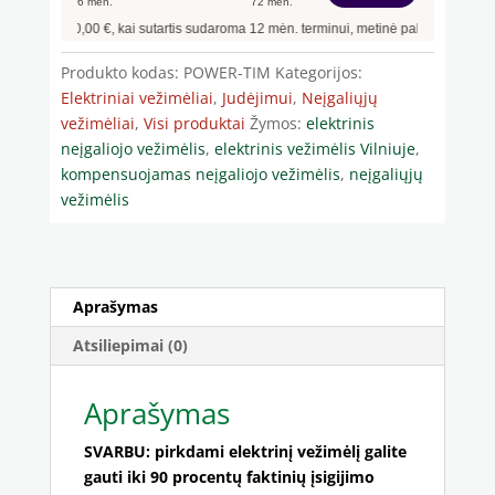
6
mėn.
72
mėn.
1 540,00
€, kai sutartis sudaroma
12
mėn. terminui, metinė palūkanų norma –
12,9
Produkto kodas:
POWER-TIM
Kategorijos:
Elektriniai vežimėliai
,
Judėjimui
,
Neįgaliųjų
vežimėliai
,
Visi produktai
Žymos:
elektrinis
neįgaliojo vežimėlis
,
elektrinis vežimėlis Vilniuje
,
kompensuojamas neįgaliojo vežimėlis
,
neįgaliųjų
vežimėlis
Aprašymas
Atsiliepimai (0)
Aprašymas
SVARBU: pirkdami elektrinį vežimėlį galite
gauti iki 90 procentų faktinių įsigijimo