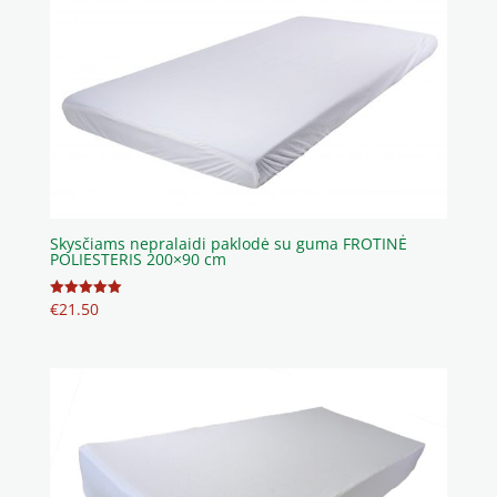
Skysčiams nepralaidi paklodė su guma FROTINĖ
POLIESTERIS 200×90 cm
€
21.50
Įvertinimas:
5.00
iš 5