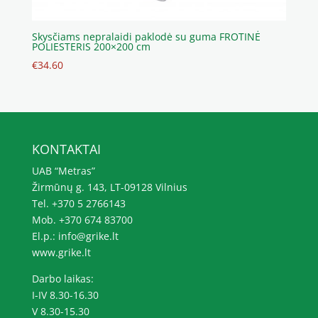
Skysčiams nepralaidi paklodė su guma FROTINĖ
POLIESTERIS 200×200 cm
€
34.60
KONTAKTAI
UAB “Metras”
Žirmūnų g. 143, LT-09128 Vilnius
Tel. +370 5 2766143
Mob. +370 674 83700
El.p.: info@grike.lt
www.grike.lt
Darbo laikas:
I-IV 8.30-16.30
V 8.30-15.30