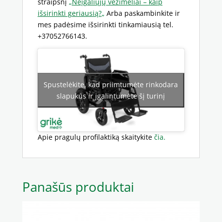
straipsnį
„
Neįgaliųjų vežimėliai – kaip
išsirinkti geriausią?
„
Arba paskambinkite ir
mes padėsime išsirinkti tinkamiausią tel.
+37052766143.
Spustelėkite, kad priimtumėte rinkodara
slapukus ir įgalintumėte šį turinį
Apie pragulų profilaktiką skaitykite
čia.
Panašūs produktai