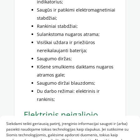
indikatorius;
Saugūs ir patikimi elektromagnetiniai
stabdžiai;
Rankiniai stabdžiai;
Sulankstoma nugaros atrama;
Visiškai uždara ir priežiūros
nereikalaujanti baterija;
Saugumo diržas;
Kišenė smulkiems daiktams nugaros
atramos gale;
Saugumo diržai blauzdoms;
Du darbo režimai: elektrinis ir
rankinis;
Elektrinis neįgaliojo
vežimėlis POWER-TIM –
Siekdami teikti geriausią patirtį, įrenginio informacijai saugoti ir (arba)
techniniai parametrai:
pasiekti naudojame tokias technologijas kaip slapukus. Jei sutiksime su
šiomis technologijomis, galėsime apdoroti duomenis, tokius kaip