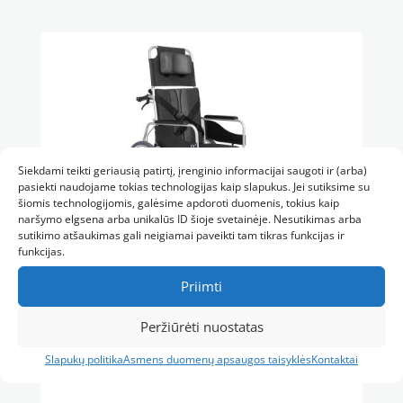
iš 5
Siekdami teikti geriausią patirtį, įrenginio informacijai saugoti ir (arba)
pasiekti naudojame tokias technologijas kaip slapukus. Jei sutiksime su
šiomis technologijomis, galėsime apdoroti duomenis, tokius kaip
naršymo elgsena arba unikalūs ID šioje svetainėje. Nesutikimas arba
sutikimo atšaukimas gali neigiamai paveikti tam tikras funkcijas ir
funkcijas.
Neįgaliojo vežimėlis aliuminis su atlošu ir gulima
funkcija STABLE-TIM
Priimti
€
544.00
Peržiūrėti nuostatas
Slapukų politika
Asmens duomenų apsaugos taisyklės
Kontaktai