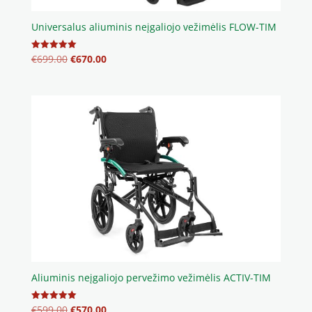
Universalus aliuminis neįgaliojo vežimėlis FLOW-TIM
Original
Current
€
699.00
€
670.00
Įvertinimas:
5.00
price
price
iš 5
was:
is:
€699.00.
€670.00.
Aliuminis neįgaliojo pervežimo vežimėlis ACTIV-TIM
Original
Current
€
599.00
€
570.00
Įvertinimas: