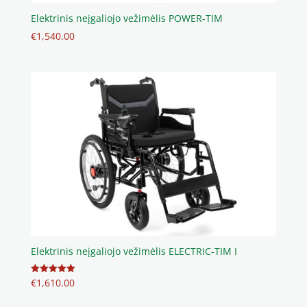
Elektrinis neįgaliojo vežimėlis POWER-TIM
€
1,540.00
Elektrinis neįgaliojo vežimėlis ELECTRIC-TIM I
€
1,610.00
Įvertinimas:
5.00
iš 5