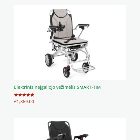
Elektrinis neįgaliojo vežimėlis SMART-TIM
€
1,869.00
Įvertinimas:
5.00
iš 5