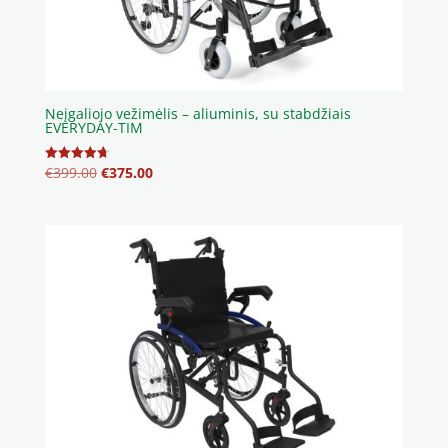
Neįgaliojo vežimėlis – aliuminis, su stabdžiais
EVERYDAY-TIM
Original
Current
€
399.00
€
375.00
Įvertinimas:
4.75
price
price
iš 5
was:
is:
€399.00.
€375.00.