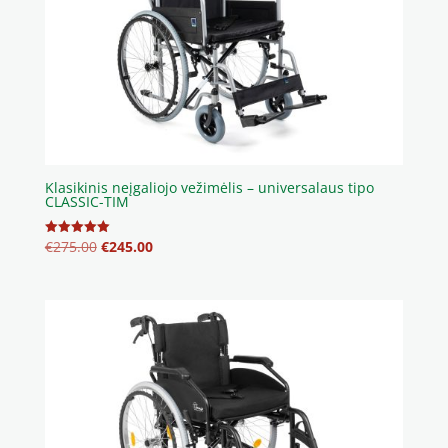
Klasikinis neįgaliojo vežimėlis – universalaus tipo
CLASSIC-TIM
Original
Current
€
275.00
€
245.00
Įvertinimas:
5.00
price
price
iš 5
was:
is:
€275.00.
€245.00.