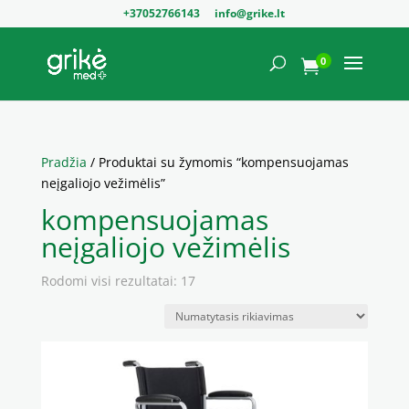
+37052766143
info@grike.lt
0

Pradžia
/ Produktai su žymomis “kompensuojamas
neįgaliojo vežimėlis”
kompensuojamas
neįgaliojo vežimėlis
Rodomi visi rezultatai: 17