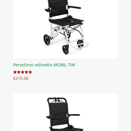
Pervežimo vežimėlis MOBIL TIM
€
215.00
Įvertinimas:
5.00
iš 5