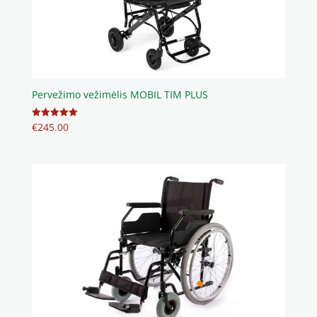
Pervežimo vežimėlis MOBIL TIM PLUS
€
245.00
Įvertinimas:
5.00
iš 5