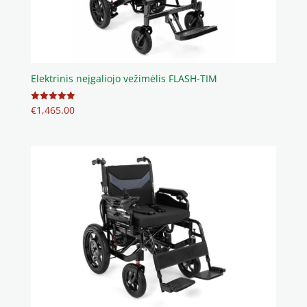
Elektrinis neįgaliojo vežimėlis FLASH-TIM
€
1,465.00
Įvertinimas:
5.00
iš 5