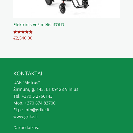
Elektrinis vežimėlis iFOLD
€
2,540.00
Įvertinimas:
5.00
iš 5
KONTAKTAI
UAB “Metras”
Žirmūnų g. 143, LT-09128 Vilnius
Tel. +370 5 2766143
Mob. +370 674 83700
El.p.: info@grike.lt
www.grike.lt
Darbo laikas: