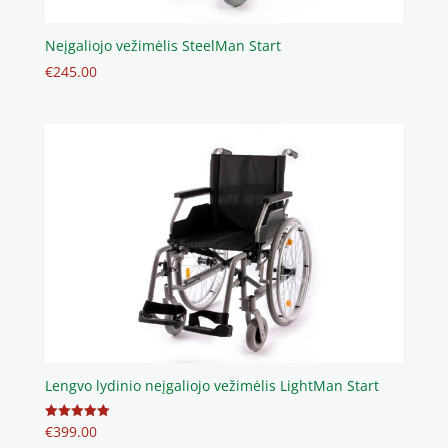
Neįgaliojo vežimėlis SteelMan Start
€
245.00
Lengvo lydinio neįgaliojo vežimėlis LightMan Start
€
399.00
Įvertinimas:
5.00