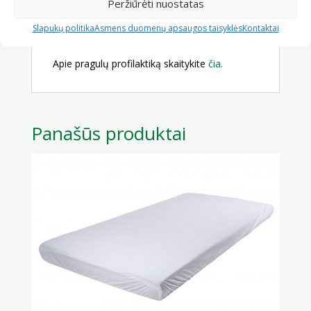
Peržiūrėti nuostatas
išsirinkti geriausią?”
Arba paskambinkite ir
mes padėsime išsirinkti tinkamiausią tel.
Slapukų politika
Asmens duomenų apsaugos taisyklės
Kontaktai
+37052766143.
Apie pragulų profilaktiką skaitykite
čia.
Panašūs produktai