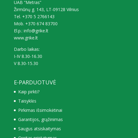
UAB “Metras”
Žirmūnų g. 143, LT-09128 Vilnius
Tel. +370 5 2766143
Mob. +370 674 83700
El.p.: info@grike.lt
www.grike.lt
Darbo laikas:
I-IV 8.30-16.30
V 8.30-15.30
E-PARDUOTUVĖ
Kaip pirkti?
Taisyklės
Pirkimas išsimokėtinai
Garantijos, grąžinimas
Saugus atsiskaitymas
Greitas pristatymas