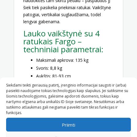
naudokitės tam skirtu pedalu – paspaudus jį
šiek tiek pasikelia priekiniai ratukai. Vaikštynė
patogiai, vertikaliai suglaudžiama, todėl
lengvai gabenama.
Lauko vaikštynė su 4
ratukais Fargo –
techniniai parametrai:
Maksimali apkrova: 135 kg
Svoris: 8,8 kg
Aukštis: 81-93 cm
Bendras plotis: 67 cm
Siekdami teikti geriausią patirtį, įrenginio informacijai saugoti ir (arba)
pasiekti naudojame tokias technologijas kaip slapukus. Jei sutiksime su
Bendras ilgis: 81 cm
šiomis technologijomis, galėsime apdoroti duomenis, tokius kaip
Ratukų skersmuo: 200/35 mm
naršymo elgsena arba unikalūs ID šioje svetainėje. Nesutikimas arba
sutikimo atšaukimas gali neigiamai paveikti tam tikras funkcijas ir
Konsultuojame
funkcijas.
Priimti
Kad būtų lengviau išsirinkti siūlome jums
straipsnį
„Vaikštynės suaugusiems – kaip