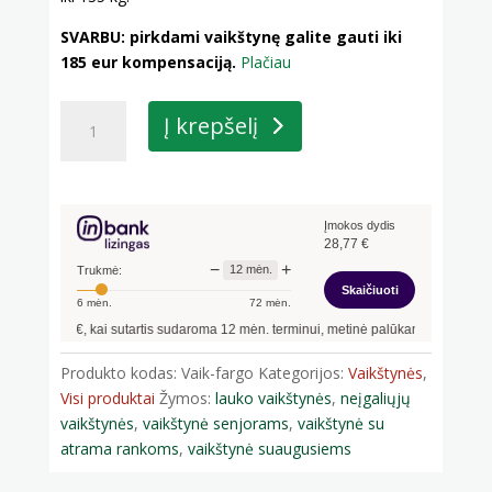
SVARBU: pirkdami vaikštynę galite gauti iki
185 eur kompensaciją.
Plačiau
produkto
Į krepšelį
kiekis:
Lauko
vaikštynė
su
Įmokos dydis
4
28,77
€
ratukais
−
+
12
mėn.
Trukmė:
Fargo
Skaičiuoti
6
mėn.
72
mėn.
300,00
€, kai sutartis sudaroma
12
mėn. terminui, metinė palūkanų norma –
13,90
Produkto kodas:
Vaik-fargo
Kategorijos:
Vaikštynės
,
Visi produktai
Žymos:
lauko vaikštynės
,
neįgaliųjų
vaikštynės
,
vaikštynė senjorams
,
vaikštynė su
atrama rankoms
,
vaikštynė suaugusiems