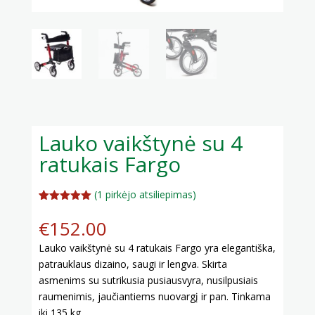
Lauko vaikštynė su 4
ratukais Fargo
(
1
pirkėjo atsiliepimas)
Įvertinimas
1
:
5.00
iš 5
€
152.00
(viso
įvertinimų:
)
Lauko vaikštynė su 4 ratukais Fargo yra elegantiška,
patrauklaus dizaino, saugi ir lengva. Skirta
asmenims su sutrikusia pusiausvyra, nusilpusiais
raumenimis, jaučiantiems nuovargį ir pan. Tinkama
iki 135 kg.