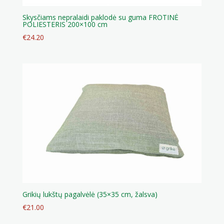
Skysčiams nepralaidi paklodė su guma FROTINĖ
POLIESTERIS 200×100 cm
€
24.20
Grikių lukštų pagalvėlė (35×35 cm, žalsva)
€
21.00