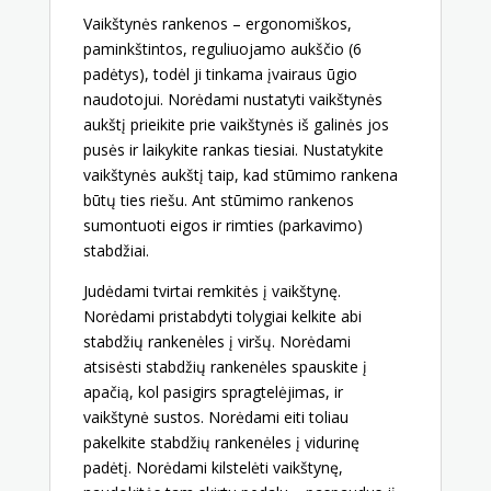
Vaikštynės rankenos – ergonomiškos,
paminkštintos, reguliuojamo aukščio (6
padėtys), todėl ji tinkama įvairaus ūgio
naudotojui. Norėdami nustatyti vaikštynės
aukštį prieikite prie vaikštynės iš galinės jos
pusės ir laikykite rankas tiesiai. Nustatykite
vaikštynės aukštį taip, kad stūmimo rankena
būtų ties riešu. Ant stūmimo rankenos
sumontuoti eigos ir rimties (parkavimo)
stabdžiai.
Judėdami tvirtai remkitės į vaikštynę.
Norėdami pristabdyti tolygiai kelkite abi
stabdžių rankenėles į viršų. Norėdami
atsisėsti stabdžių rankenėles spauskite į
apačią, kol pasigirs spragtelėjimas, ir
vaikštynė sustos. Norėdami eiti toliau
pakelkite stabdžių rankenėles į vidurinę
padėtį. Norėdami kilstelėti vaikštynę,