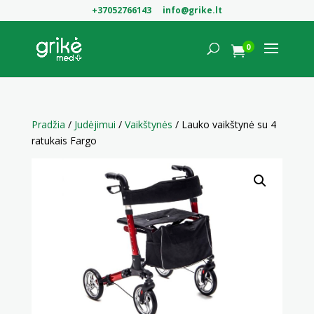
+37052766143
info@grike.lt
0

Pradžia
/
Judėjimui
/
Vaikštynės
/ Lauko vaikštynė su 4
ratukais Fargo