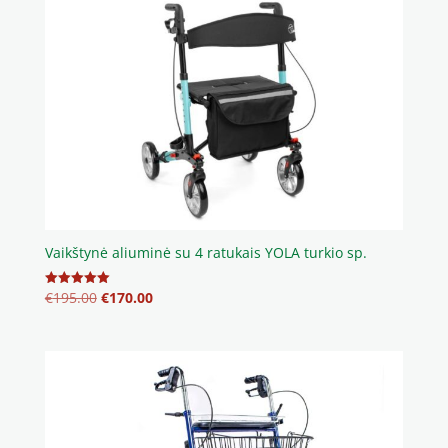
Vaikštynė aliuminė su 4 ratukais YOLA turkio sp.
Original
Current
€
195.00
€
170.00
Įvertinimas:
5.00
price
price
iš 5
was:
is:
€195.00.
€170.00.