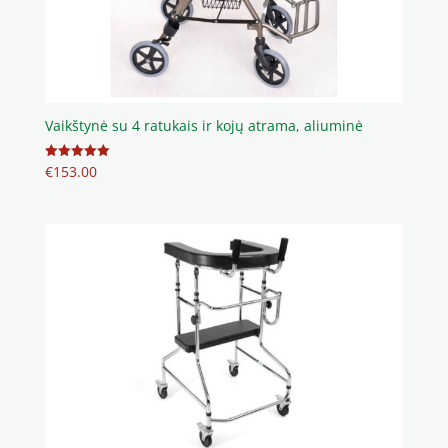
Vaikštynė su 4 ratukais ir kojų atrama, aliuminė
€
153.00
Įvertinimas:
5.00
iš 5