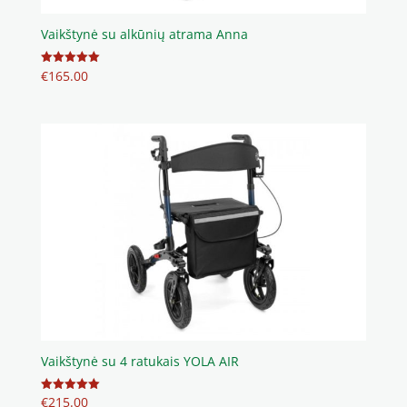
Vaikštynė su alkūnių atrama Anna
€
165.00
Įvertinimas:
5.00
iš 5
Vaikštynė su 4 ratukais YOLA AIR
€
215.00
Įvertinimas: