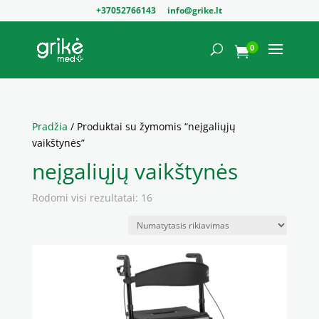
+37052766143
info@grike.lt
0

Pradžia
/ Produktai su žymomis “neįgaliųjų
vaikštynės”
neįgaliųjų vaikštynės
Rodomi visi rezultatai: 16