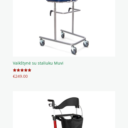
Vaikštynė su staliuku Muvi
€
249.00
Įvertinimas:
5.00
iš 5