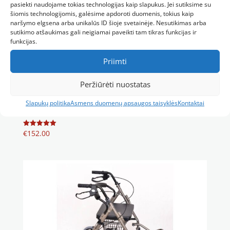
pasiekti naudojame tokias technologijas kaip slapukus. Jei sutiksime su
šiomis technologijomis, galėsime apdoroti duomenis, tokius kaip
naršymo elgsena arba unikalūs ID šioje svetainėje. Nesutikimas arba
sutikimo atšaukimas gali neigiamai paveikti tam tikras funkcijas ir
funkcijas.
Priimti
Peržiūrėti nuostatas
Slapukų politika
Asmens duomenų apsaugos taisyklės
Kontaktai
Lauko vaikštynė su 4 ratukais Fargo
€
152.00
Įvertinimas:
5.00
iš 5