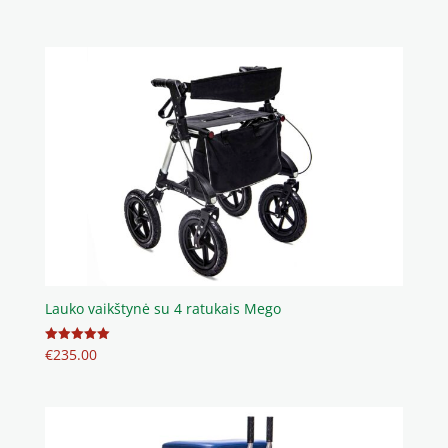
5.00
iš 5
Lauko vaikštynė su 4 ratukais Mego
€
235.00
Įvertinimas:
5.00
iš 5