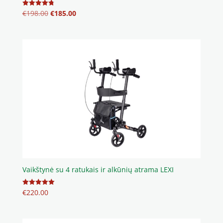
Original
Current
€
198.00
€
185.00
Įvertinimas:
4.80
price
price
iš 5
was:
is:
€198.00.
€185.00.
Vaikštynė su 4 ratukais ir alkūnių atrama LEXI
€
220.00
Įvertinimas:
5.00
iš 5