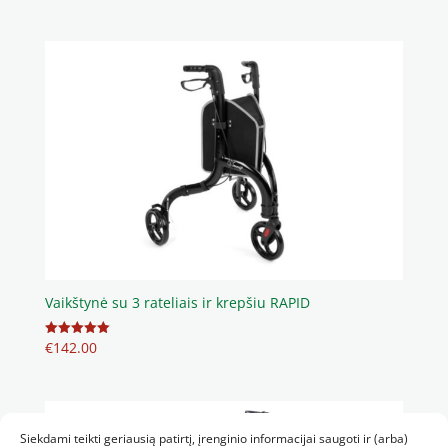
Vaikštynė su 3 rateliais ir krepšiu RAPID
€
142.00
Įvertinimas:
5.00
iš 5
Siekdami teikti geriausią patirtį, įrenginio informacijai saugoti ir (arba)