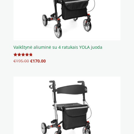
Vaikštynė aliuminė su 4 ratukais YOLA juoda
Original
Current
€
195.00
€
170.00
Įvertinimas:
4.80
price
price
iš 5
was:
is:
€195.00.
€170.00.