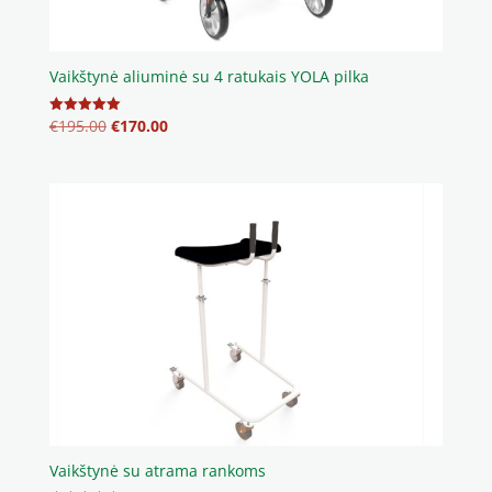
Vaikštynė aliuminė su 4 ratukais YOLA pilka
Original
Current
€
195.00
€
170.00
Įvertinimas:
5.00
price
price
iš 5
was:
is:
€195.00.
€170.00.
Vaikštynė su atrama rankoms