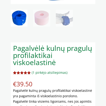
Pagalvėlė kulnų pragulų
profilaktikai
viskoelastinė
(
1
pirkėjo atsiliepimas)
Įvertinimas
1
:
5.00
iš 5
€
39.50
(viso
įvertinimų:
)
Pagalvėlė kulnų pragulų profilaktikai viskoelastinė
yra pagaminta iš viskoelastinio porolono.
Pagalvėlė tinka visiems ligoniams, nes jos apimtis