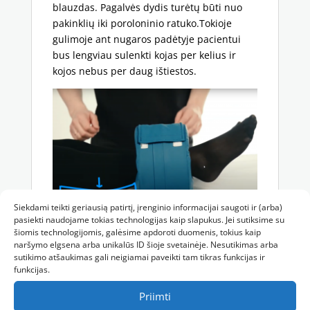
blauzdas. Pagalvės dydis turėtų būti nuo
pakinklių iki poroloninio ratuko.Tokioje
gulimoje ant nugaros padėtyje pacientui
bus lengviau sulenkti kojas per kelius ir
kojos nebus per daug ištiestos.
Siekdami teikti geriausią patirtį, įrenginio informacijai saugoti ir (arba)
pasiekti naudojame tokias technologijas kaip slapukus. Jei sutiksime su
Apie pragulų profilaktiką skaitykite
čia.
šiomis technologijomis, galėsime apdoroti duomenis, tokius kaip
naršymo elgsena arba unikalūs ID šioje svetainėje. Nesutikimas arba
sutikimo atšaukimas gali neigiamai paveikti tam tikras funkcijas ir
funkcijas.
Spustelėkite, kad priimtumėte rinkodara
Priimti
slapukus ir įgalintumėte šį turinį