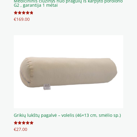
Medicininis čiužinys nuo pragulų iš karpyto porolono
G2 , garantija 1 metai
€
169.00
Įvertinimas
:
4.83
iš 5
Grikių lukštų pagalvė – volelis (46×13 cm, smėlio sp.)
€
27.00
Įvertinimas:
5.00
iš 5