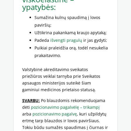
ypatybės:
Sumažina kulnų spaudimą į lovos
paviršių;
Užtikrina pakankamą kraujo apytaką;
Padeda
išvengti pragulų
ir jas gydyti;
Puikiai praleidžia orą, todėl nesukelia
prakaitavimo.
Valstybinė akreditavimo sveikatos
priežiūros veiklai tarnyba prie Sveikatos
apsaugos ministerijos suteikė šiam
gaminiui medicinos prietaiso statusą.
SVARBU:
Po blauzdomis rekomenduojama
dėti
pozicionavimo pagalvėlę – trikampį
arba
pozicionavimo pagalvę
, kuri užpildytų
ertmę tarp blauzdos ir lovos paviršiaus.
Tokiu būdu sumažės spaudimas į čiurnas ir