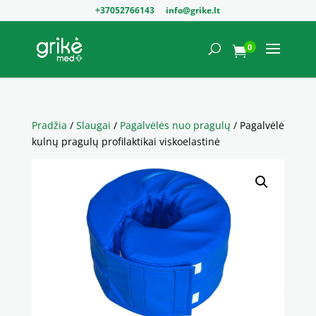
+37052766143
info@grike.lt
0

Pradžia
/
Slaugai
/
Pagalvėlės nuo pragulų
/ Pagalvėlė
kulnų pragulų profilaktikai viskoelastinė