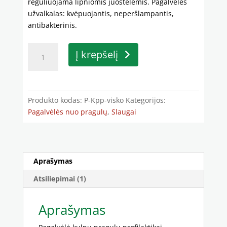
reguliuojama lipniomis juostelėmis. Pagalvėlės
užvalkalas: kvėpuojantis, neperšlampantis,
antibakterinis.
produkto
Į krepšelį
kiekis:
Pagalvėlė
kulnų
pragulų
Produkto kodas:
P-Kpp-visko
Kategorijos:
profilaktikai
Pagalvėlės nuo pragulų
,
Slaugai
viskoelastinė
Aprašymas
Atsiliepimai (1)
Aprašymas