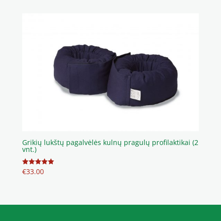
Grikių lukštų pagalvėlės kulnų pragulų profilaktikai (2
vnt.)
€
33.00
Įvertinimas:
5.00
iš 5