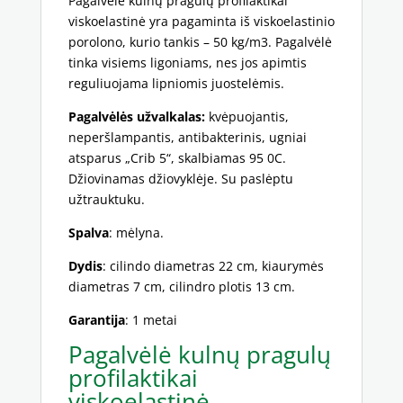
Pagalvėlė kulnų pragulų profilaktikai
viskoelastinė yra pagaminta iš viskoelastinio
porolono, kurio tankis – 50 kg/m3. Pagalvėlė
tinka visiems ligoniams, nes jos apimtis
reguliuojama lipniomis juostelėmis.
Pagalvėlės užvalkalas:
kvėpuojantis,
neperšlampantis, antibakterinis, ugniai
atsparus „Crib 5“, skalbiamas 95 0C.
Džiovinamas džiovyklėje. Su paslėptu
užtrauktuku.
S
palva
: mėlyna.
Dydis
: cilindo diametras 22 cm, kiaurymės
diametras 7 cm, cilindro plotis 13 cm.
Garantija
: 1 metai
Pagalvėlė kulnų pragulų
profilaktikai
viskoelastinė –