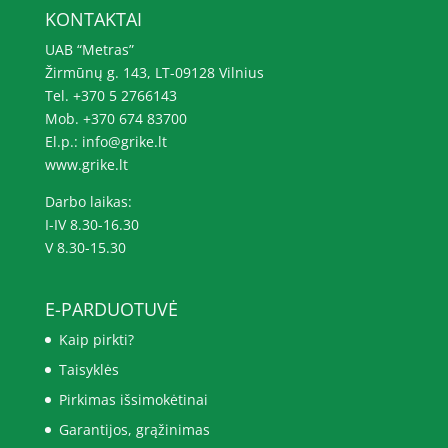
KONTAKTAI
UAB “Metras”
Žirmūnų g. 143, LT-09128 Vilnius
Tel. +370 5 2766143
Mob. +370 674 83700
El.p.: info@grike.lt
www.grike.lt
Darbo laikas:
I-IV 8.30-16.30
V 8.30-15.30
E-PARDUOTUVĖ
Kaip pirkti?
Taisyklės
Pirkimas išsimokėtinai
Garantijos, grąžinimas