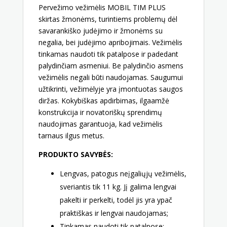
Pervežimo vežimėlis MOBIL TIM PLUS
skirtas žmonėms, turintiems problemų dėl
savarankiško judėjimo ir žmonėms su
negalia, bei judėjimo apribojimais. Vežimėlis
tinkamas naudoti tik patalpose ir padedant
palydinčiam asmeniui. Be palydinčio asmens
vežimėlis negali būti naudojamas. Saugumui
užtikrinti, vežimėlyje yra įmontuotas saugos
diržas. Kokybiškas apdirbimas, ilgaamžė
konstrukcija ir novatoriškų sprendimų
naudojimas garantuoja, kad vežimėlis
tarnaus ilgus metus.
PRODUKTO SAVYBĖS:
Lengvas, patogus neįgaliųjų vežimėlis,
sveriantis tik 11 kg. Jį galima lengvai
pakelti ir perkelti, todėl jis yra ypač
praktiškas ir lengvai naudojamas;
Tinkamas naudoti tik patalpose;