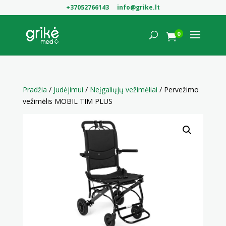
+37052766143
info@grike.lt
0

Pradžia
/
Judėjimui
/
Neįgaliųjų vežimėliai
/ Pervežimo
vežimėlis MOBIL TIM PLUS