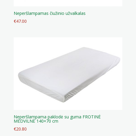
Neperšlampamas čiužinio užvalkalas
€
47.00
Neperšlampama paklodė su guma FROTINĖ
MEDVILNĖ 140×70 cm
€
20.80