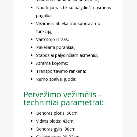
Naudojamas tik su palydinčio asmens
pagalba;
Vežimėlis atlieka transportavimo
funkciją;
Vartotojo diržas;
Pakeliami porankiai;
Stabdžiai palydinčiam asmeniui;
Atrama kojoms;
Transportavimo rankena;
Rėmo spalva: juoda;
Pervežimo vežimėlis –
techniniai parametrai:
Bendras plotis: 60cm;
Vidinis plotis: 43cm;
Bendras gylis: 80cm;
Galiniai ratai: 20,32cm;