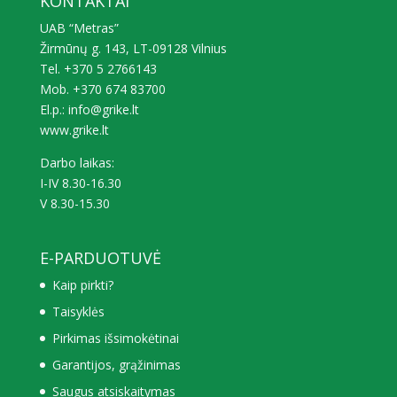
KONTAKTAI
UAB “Metras”
Žirmūnų g. 143, LT-09128 Vilnius
Tel. +370 5 2766143
Mob. +370 674 83700
El.p.: info@grike.lt
www.grike.lt
Darbo laikas:
I-IV 8.30-16.30
V 8.30-15.30
E-PARDUOTUVĖ
Kaip pirkti?
Taisyklės
Pirkimas išsimokėtinai
Garantijos, grąžinimas
Saugus atsiskaitymas