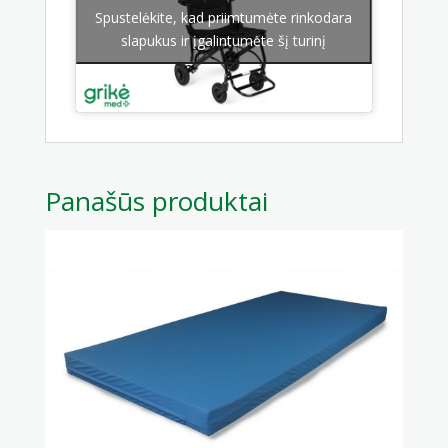
Spustelėkite, kad priimtumėte rinkodara
slapukus ir įgalintumėte šį turinį
Panašūs produktai