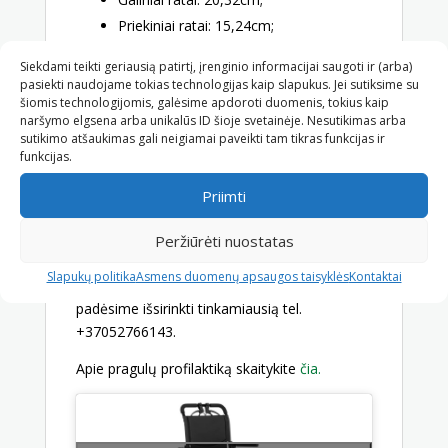
Priekiniai ratai: 15,24cm;
Sėdynės aukštis nuo žemės: 48cm;
Siekdami teikti geriausią patirtį, įrenginio informacijai saugoti ir (arba)
Bendras aukštis: 103cm;
pasiekti naudojame tokias technologijas kaip slapukus. Jei sutiksime su
Sėdynės matmenys: 48×43 cm;
šiomis technologijomis, galėsime apdoroti duomenis, tokius kaip
naršymo elgsena arba unikalūs ID šioje svetainėje. Nesutikimas arba
Didžiausia apkrova: 136 kg;
sutikimo atšaukimas gali neigiamai paveikti tam tikras funkcijas ir
Svoris: 11 kg
funkcijas.
Priimti
Konsultuojame
Kad būtų lengviau išsirinkti siūlome jums
Peržiūrėti nuostatas
straipsnį
„
Neįgaliųjų vežimėliai – kaip išsirinkti
Slapukų politika
Asmens duomenų apsaugos taisyklės
Kontaktai
geriausią?
„
Arba paskambinkite ir mes
padėsime išsirinkti tinkamiausią tel.
+37052766143.
Apie pragulų profilaktiką skaitykite
čia.