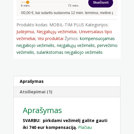
Skaičiuoti
6
mėn.
72
mėn.
antis
300,00
€, kai sutartis sudaroma
12
mėn. terminui, metinė palūkanų norma –
1
Produkto kodas:
MOBIL-TIM PLUS
Kategorijos:
Judėjimui
,
Neįgaliųjų vežimėliai
,
Universalaus tipo
vežimėliai
,
Visi produktai
Žymos:
kompensuojamas
neįgaliojo vežimėlis
,
neįgaliųjų vežimėlis
,
pervežimo
vežimėlis
,
sulankstomas neįgaliojo vežimėlis
Aprašymas
Atsiliepimai (1)
Aprašymas
SVARBU: pirkdami vežimėlį galite gauti
iki 740 eur kompensaciją.
Plačiau