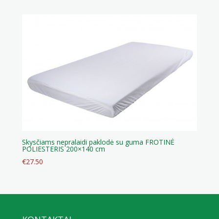
Skysčiams nepralaidi paklodė su guma FROTINĖ
POLIESTERIS 200×140 cm
€
27.50