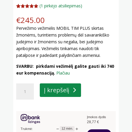
(
1
pirkėjo atsiliepimas)
Įvertinimas
1
:
5.00
iš 5
€
245.00
(viso
įvertinimų:
)
Pervežimo vežimėlis MOBIL TIM PLUS skirtas
žmonėms, turintiems problemų dėl savarankiško
judėjimo ir žmonėms su negalia, bei judėjimo
apribojimais. Vežimėlis tinkamas naudoti tik
patalpose ir padedant palydinčiam asmeniui.
SVARBU: pirkdami vežimėlį galite gauti iki 740
eur kompensaciją.
Plačiau
produkto
Į krepšelį
kiekis:
Pervežimo
vežimėlis
MOBIL
Įmokos dydis
TIM
28,77
€
PLUS
−
+
12
mėn.
Trukmė: