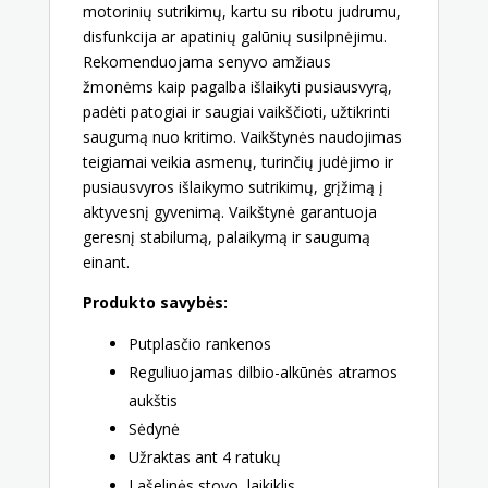
motorinių sutrikimų, kartu su ribotu judrumu,
disfunkcija ar apatinių galūnių susilpnėjimu.
Rekomenduojama senyvo amžiaus
žmonėms kaip pagalba išlaikyti pusiausvyrą,
padėti patogiai ir saugiai vaikščioti, užtikrinti
saugumą nuo kritimo. Vaikštynės naudojimas
teigiamai veikia asmenų, turinčių judėjimo ir
pusiausvyros išlaikymo sutrikimų, grįžimą į
aktyvesnį gyvenimą. Vaikštynė garantuoja
geresnį stabilumą, palaikymą ir saugumą
einant.
Produkto savybės:
Putplasčio rankenos
Reguliuojamas dilbio-alkūnės atramos
aukštis
Sėdynė
Užraktas ant 4 ratukų
Lašelinės stovo laikiklis