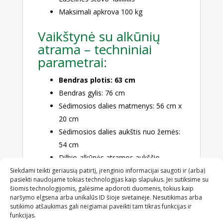
Maksimali apkrova 100 kg
Vaikštynė su alkūnių
atrama – techniniai
parametrai:
Bendras plotis: 63 cm
Bendras gylis: 76 cm
Sėdimosios dalies matmenys: 56 cm x
20 cm
Sėdimosios dalies aukštis nuo žemės:
54 cm
Dilbio-alkūnės atramos aukščio
reguliavimas: 101 – 124 cm
Siekdami teikti geriausią patirtį, įrenginio informacijai saugoti ir (arba)
pasiekti naudojame tokias technologijas kaip slapukus. Jei sutiksime su
Svoris: 10,8 kg
šiomis technologijomis, galėsime apdoroti duomenis, tokius kaip
Maksimali apkrova: 100 kg
naršymo elgsena arba unikalūs ID šioje svetainėje. Nesutikimas arba
sutikimo atšaukimas gali neigiamai paveikti tam tikras funkcijas ir
Rėmo spalva: sidabrin
funkcijas.