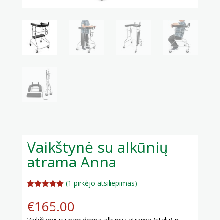
Vaikštynė su alkūnių
atrama Anna
(
1
pirkėjo atsiliepimas)
Įvertinimas
1
:
5.00
iš 5
€
165.00
(viso
įvertinimų:
)
Vaikštynė su papildoma alkūnių atrama (stalu) ir