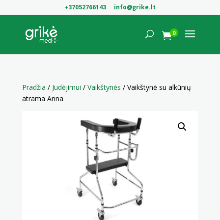
+37052766143
info@grike.lt
0

Pradžia
/
Judėjimui
/
Vaikštynės
/ Vaikštynė su alkūnių
atrama Anna