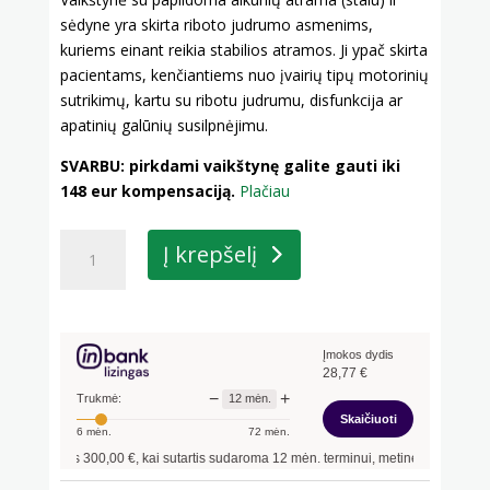
sėdyne yra skirta riboto judrumo asmenims,
kuriems einant reikia stabilios atramos. Ji ypač skirta
pacientams, kenčiantiems nuo įvairių tipų motorinių
sutrikimų, kartu su ribotu judrumu, disfunkcija ar
apatinių galūnių susilpnėjimu.
SVARBU: pirkdami vaikštynę galite gauti iki
148 eur kompensaciją.
Plačiau
produkto
Į krepšelį
kiekis:
Vaikštynė
su
alkūnių
Įmokos dydis
atrama
28,77
€
Anna
−
+
12
mėn.
Trukmė:
Skaičiuoti
6
mėn.
72
mėn.
inantis
300,00
€, kai sutartis sudaroma
12
mėn. terminui, metinė palūkanų norma 