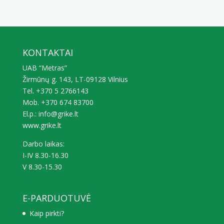
iš 5
KONTAKTAI
UAB “Metras”
Žirmūnų g. 143, LT-09128 Vilnius
Tel. +370 5 2766143
Mob. +370 674 83700
El.p.: info@grike.lt
www.grike.lt
Darbo laikas:
I-IV 8.30-16.30
V 8.30-15.30
E-PARDUOTUVĖ
Kaip pirkti?