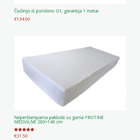
Čiužinys iš porolono G1, garantija 1 metai
€
134.00
Neperšlampama paklodė su guma FROTINĖ
MEDVILNĖ 200×140 cm
€
31.50
Įvertinimas:
5.00