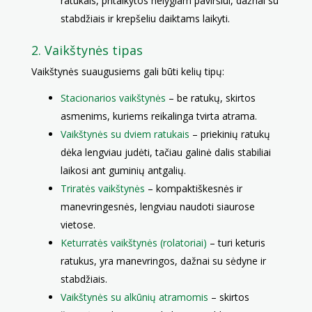
ratukais, pritaikytos nelygiam paviršiui, dažnai su
stabdžiais ir krepšeliu daiktams laikyti.
2. Vaikštynės tipas
Vaikštynės suaugusiems gali būti kelių tipų:
Stacionarios vaikštynės
– be ratukų, skirtos
asmenims, kuriems reikalinga tvirta atrama.
Vaikštynės su dviem ratukais
– priekinių ratukų
dėka lengviau judėti, tačiau galinė dalis stabiliai
laikosi ant guminių antgalių.
Triratės vaikštynės
– kompaktiškesnės ir
manevringesnės, lengviau naudoti siaurose
vietose.
Keturratės vaikštynės (rolatoriai)
– turi keturis
ratukus, yra manevringos, dažnai su sėdyne ir
stabdžiais.
Vaikštynės su alkūnių atramomis
– skirtos