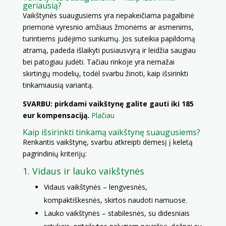
geriausią?
Vaikštynės suaugusiems yra nepakeičiama pagalbinė
priemonė vyresnio amžiaus žmonėms ar asmenims,
turintiems judėjimo sunkumų. Jos suteikia papildomą
atramą, padeda išlaikyti pusiausvyrą ir leidžia saugiau
bei patogiau judėti. Tačiau rinkoje yra nemažai
skirtingų modelių, todėl svarbu žinoti, kaip išsirinkti
tinkamiausią variantą.
SVARBU: pirkdami vaikštynę galite gauti iki 185
eur kompensaciją.
Plačiau
Kaip išsirinkti tinkamą vaikštynę suaugusiems?
Renkantis vaikštynę, svarbu atkreipti dėmesį į keletą
pagrindinių kriterijų:
1. Vidaus ir lauko vaikštynės
Vidaus vaikštynės – lengvesnės,
kompaktiškesnės, skirtos naudoti namuose.
Lauko vaikštynės – stabilesnės, su didesniais