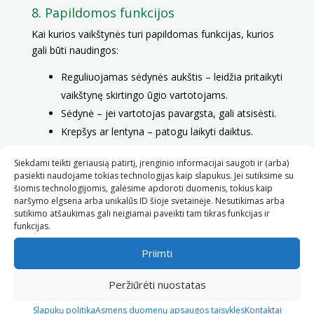
8. Papildomos funkcijos
Kai kurios vaikštynės turi papildomas funkcijas, kurios
gali būti naudingos:
Reguliuojamas sėdynės aukštis – leidžia pritaikyti
vaikštynę skirtingo ūgio vartotojams.
Sėdynė – jei vartotojas pavargsta, gali atsisėsti.
Krepšys ar lentyna – patogu laikyti daiktus.
Stabdžiai – svarbu saugumui, ypač naudojant
Siekdami teikti geriausią patirtį, įrenginio informacijai saugoti ir (arba)
vaikštynę lauke.
pasiekti naudojame tokias technologijas kaip slapukus. Jei sutiksime su
šiomis technologijomis, galėsime apdoroti duomenis, tokius kaip
naršymo elgsena arba unikalūs ID šioje svetainėje. Nesutikimas arba
sutikimo atšaukimas gali neigiamai paveikti tam tikras funkcijas ir
funkcijas.
Priimti
Peržiūrėti nuostatas
Slapukų politika
Asmens duomenų apsaugos taisyklės
Kontaktai