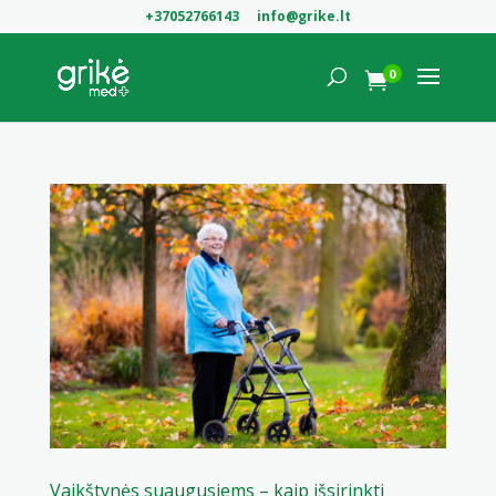
+37052766143
info@grike.lt
0

Vaikštynės suaugusiems – kaip išsirinkti