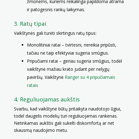
žmonėms, kuriems reikalinga papildoma atrama
ir patogesnis rankų laikymas.
3. Ratų tipai
Vaikštynės gali turėti skirtingus ratų tipus:
Monolitiniai ratai – tvirtesni, nereikia pripūsti,
tačiau ne taip efektyviai sugeria smūgius.
Pripučiami ratai – geriau sugeria smūgius, todėl
vaikštynė mažiau krato judant per nelygų
paviršių. Vaikštynė
Ranger su 4 pripučiamais
ratais
4. Reguliuojamas aukštis
Svarbu, kad vaikštynė būtų pritaikyta naudotojo ūgiui,
todėl daugelis modelių turi reguliuojamas rankenas.
Netinkamas aukštis gali sukelti diskomfortą ar net
skausmą naudojimo metu.