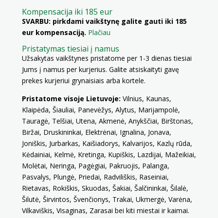
Kompensacija iki 185 eur
SVARBU: pirkdami vaikštynę galite gauti iki 185
eur kompensaciją.
Plačiau
Pristatymas tiesiai į namus
Užsakytas vaikštynes pristatome per 1-3 dienas tiesiai
Jums į namus per kurjerius. Galite atsiskaityti gavę
prekes kurjeriui grynaisiais arba kortele.
Pristatome visoje Lietuvoje:
Vilnius, Kaunas,
Klaipėda, Šiauliai, Panevėžys, Alytus, Marijampolė,
Tauragė, Telšiai, Utena, Akmenė, Anykščiai, Birštonas,
Biržai, Druskininkai, Elektrėnai, Ignalina, Jonava,
Joniškis, Jurbarkas, Kaišiadorys, Kalvarijos, Kazlų rūda,
Kėdainiai, Kelmė, Kretinga, Kupiškis, Lazdijai, Mažeikiai,
Molėtai, Neringa, Pagėgiai, Pakruojis, Palanga,
Pasvalys, Plungė, Priedai, Radviliškis, Raseiniai,
Rietavas, Rokiškis, Skuodas, Šakiai, Šalčininkai, Šilalė,
Šilutė, Širvintos, Švenčionys, Trakai, Ukmergė, Varėna,
Vilkaviškis, Visaginas, Zarasai bei kiti miestai ir kaimai.