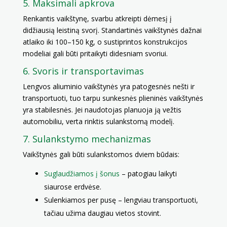
5. Maksimali apkrova
Renkantis vaikštynę, svarbu atkreipti dėmesį į
didžiausią leistiną svorį. Standartinės vaikštynės dažnai
atlaiko iki 100–150 kg, o sustiprintos konstrukcijos
modeliai gali būti pritaikyti didesniam svoriui.
6. Svoris ir transportavimas
Lengvos aliuminio vaikštynės yra patogesnės nešti ir
transportuoti, tuo tarpu sunkesnės plieninės vaikštynės
yra stabilesnės. Jei naudotojas planuoja ją vežtis
automobiliu, verta rinktis sulankstomą modelį.
7. Sulankstymo mechanizmas
Vaikštynės gali būti sulankstomos dviem būdais:
Suglaudžiamos į šonus
– patogiau laikyti
siaurose erdvėse.
Sulenkiamos per pusę – lengviau transportuoti,
tačiau užima daugiau vietos stovint.