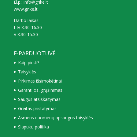
El.p.: info@grike.lt
www.grike.lt
Darbo laikas:
I-IV 8.30-16.30
V 8.30-15.30
E-PARDUOTUVĖ
Kaip pirkti?
Taisyklės
Pirkimas išsimokėtinai
Garantijos, grąžinimas
Saugus atsiskaitymas
Greitas pristatymas
Asmens duomenų apsaugos taisyklės
Slapukų politika