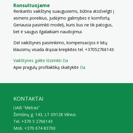
Konsultuojame
Renkantis vaikštynę suaugusiems, būtina atsižvelgti į
asmens poreikius, judėjimo galimybes ir komfortą.
Geriausia pasirinkti modelį, kuris bus ne tik patogus,
bet ir saugus ilgalaikiam naudojimui.
Dėl vaikštynės pasirinkimo, kompensacijos ir kitų
klausimų visada drąsiai kreipkitės tel. +37052766143.
Vaikštynes galite išsirinkti čia
Apie pragulų profilaktiką skaitykite
čia.
KONTAKTAI
UAB “Metras”
Žirmūnų g. 143, LT-09128 Vilnius
Tel. +370 5 2766143
Mob. +370 674 83700