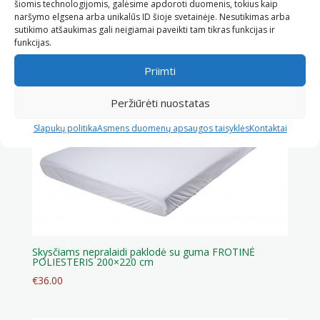
šiomis technologijomis, galėsime apdoroti duomenis, tokius kaip
naršymo elgsena arba unikalūs ID šioje svetainėje. Nesutikimas arba
sutikimo atšaukimas gali neigiamai paveikti tam tikras funkcijas ir
Panašūs produktai
funkcijas.
Priimti
Peržiūrėti nuostatas
Slapukų politika
Asmens duomenų apsaugos taisyklės
Kontaktai
Skysčiams nepralaidi paklodė su guma FROTINĖ
POLIESTERIS 200×220 cm
€
36.00