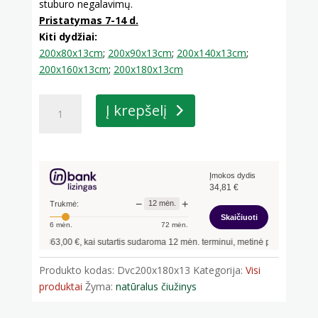
stuburo negalavimų.
Pristatymas 7-14 d.
Kiti dydžiai:
200x80x13cm
;
200x90x13cm
;
200x140x13cm
;
200x160x13cm
;
200x180x13cm
produkto
Į krepšelį
kiekis:
Dvisluoksnis
čiužinys
(grikių
Įmokos dydis
lukštai
34,81
€
ir
−
+
12
mėn.
Trukmė:
poliuretanas)
Skaičiuoti
6
mėn.
72
mėn.
200x180x13
antis
363,00
€, kai sutartis sudaroma
12
mėn. terminui, metinė palūkanų norma –
1
cm
Produkto kodas:
Dvc200x180x13
Kategorija:
Visi
produktai
Žyma:
natūralus čiužinys