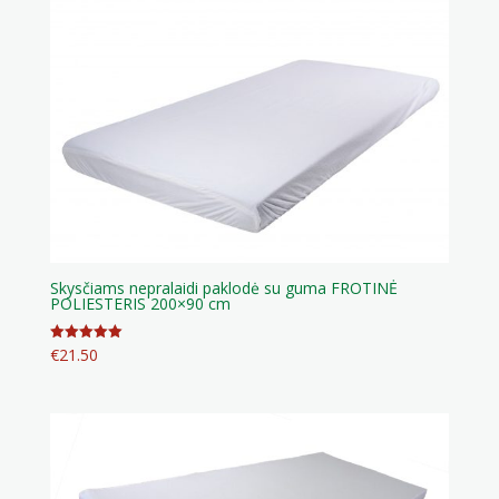
Skysčiams nepralaidi paklodė su guma FROTINĖ
POLIESTERIS 200×90 cm
€
21.50
Įvertinimas:
5.00
iš 5