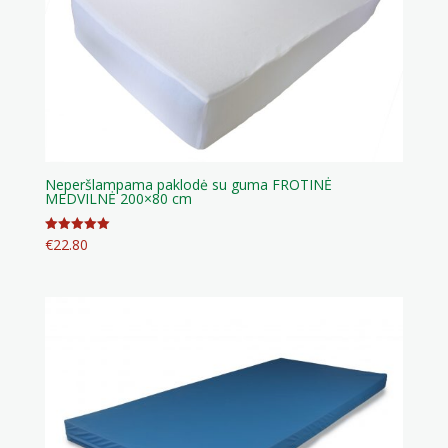
Neperšlampama paklodė su guma FROTINĖ
MEDVILNĖ 200×80 cm
€
22.80
Įvertinimas:
5.00
iš 5