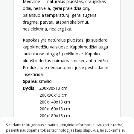
Medvilnė – natūralus pluoštas, draugiškas
odai, nesivelia, gerai praleidžia orą,
balansuoja temperatūrą, gerai sugeria
drėgmę, patvari, atspari skalbimui,
nesielektrina, nealergiška.
Kapokas yra natūralus pluoštas, jis susidaro
kapokmedžių vaisiuose. Kapokmedžiai auga
laukiniuose atogrąžų miškuose. Kapoko
pluošto derlius nuimamas nekertant medžių.
Produkcijoje nenaudojami jokie pesticidai ar
insekticidai.
Spalva
: smėlio.
Dydis:
200x80x13 cm
200x90x13 cm
200x140x13 cm
200x160x13 cm
200x180x13 cm
Gaminame ir pagal individualius užsakymus.
Siekdami teikti geriausią patirtį, įrenginio informacijai saugoti ir (arba)
pasiekti naudojame tokias technologijas kaip slapukus. Jei sutiksime su