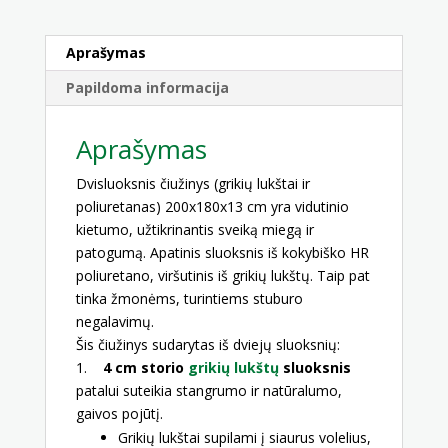
Aprašymas
Papildoma informacija
Aprašymas
Dvisluoksnis čiužinys (grikių lukštai ir
poliuretanas) 200x180x13 cm yra vidutinio
kietumo, užtikrinantis sveiką miegą ir
patogumą. Apatinis sluoksnis iš kokybiško HR
poliuretano, viršutinis iš grikių lukštų. Taip pat
tinka žmonėms, turintiems stuburo
negalavimų.
Šis čiužinys sudarytas iš dviejų sluoksnių:
1.
4 cm storio
grikių lukštų
sluoksnis
patalui suteikia stangrumo ir natūralumo,
gaivos pojūtį.
Grikių lukštai supilami į siaurus volelius,