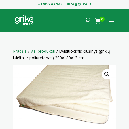
+37052766143
info@grike.lt
0

Pradžia
/
Visi produktai
/ Dvisluoksnis čiužinys (grikių
lukštai ir poliuretanas) 200x180x13 cm