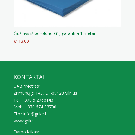
Čiužinys iš porolono G1, garantija 1 metai
€
113.00
KONTAKTAI
UAB “Metras”
Žirmūnų g. 143, LT-09128 Vilnius
Tel. +370 5 2766143
Mob. +370 674 83700
El.p.: info@grike.lt
www.grike.lt
Darbo laikas: