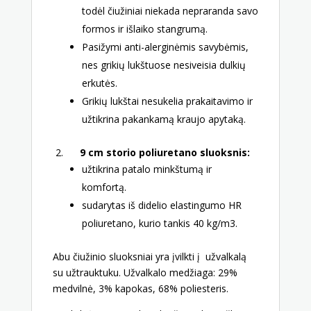
todėl čiužiniai niekada nepraranda savo
formos ir išlaiko stangrumą.
Pasižymi anti-alerginėmis savybėmis,
nes grikių lukštuose nesiveisia dulkių
erkutės.
Grikių lukštai
nesukelia prakaitavimo
ir
užtikrina pakankamą kraujo apytaką.
2.
9 cm storio poliuretano sluoksnis:
užtikrina patalo minkštumą ir
komfortą.
sudarytas iš didelio elastingumo HR
poliuretano, kurio tankis 40 kg/m3.
Ab
u čiužinio sluoksniai yra įvilkti į užvalkalą
su užtrauktuku. Užvalkalo medžiaga: 29%
medvilnė, 3% kapokas, 68% poliesteris.