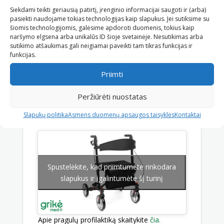
Maksimali krepšelio apkrova: 5 kg
Siekdami teikti geriausią patirtį, įrenginio informacijai saugoti ir (arba)
Galima rėmo spalva: matinė juoda,
pasiekti naudojame tokias technologijas kaip slapukus. Jei sutiksime su
šiomis technologijomis, galėsime apdoroti duomenis, tokius kaip
turkio, pilka.
naršymo elgsena arba unikalūs ID šioje svetainėje. Nesutikimas arba
sutikimo atšaukimas gali neigiamai paveikti tam tikras funkcijas ir
Konsultuojame
funkcijas.
Kad būtų lengviau išsirinkti siūlome jums
Priimti
straipsnį
„Vaikštynės suaugusiems – kaip
išsirinkti geriausią?”
Arba paskambinkite ir
Peržiūrėti nuostatas
mes padėsime išsirinkti tinkamiausią tel.
Slapukų politika
Asmens duomenų apsaugos taisyklės
Kontaktai
+37052766143.
Spustelėkite, kad priimtumėte rinkodara
slapukus ir įgalintumėte šį turinį
Apie pragulų profilaktiką skaitykite
čia.