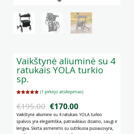
Vaikštynė aliuminė su 4
ratukais YOLA turkio
sp.
(
1
pirkėjo atsiliepimas)
Įvertinimas
1
:
5.00
iš 5
Original
Current
€
195.00
€
170.00
(viso
price
price
įvertinimų:
)
Vaikštynė aliuminė su 4 ratukais YOLA turkio
was:
is:
spalvos yra elegantiška, patrauklaus dizaino, saugi ir
€195.00.
€170.00.
lengva. Skirta asmenims su sutrikusia pusiausvyra,