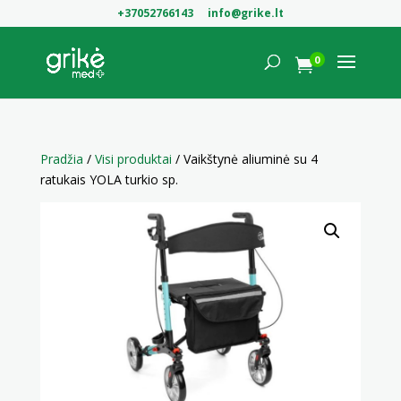
+37052766143
info@grike.lt
0

Pradžia
/
Visi produktai
/ Vaikštynė aliuminė su 4
ratukais YOLA turkio sp.