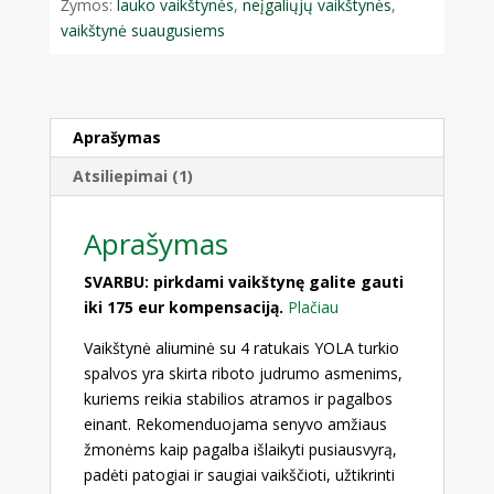
Žymos:
lauko vaikštynės
,
neįgaliųjų vaikštynės
,
vaikštynė suaugusiems
Aprašymas
Atsiliepimai (1)
Aprašymas
SVARBU: pirkdami vaikštynę galite gauti
iki 175 eur kompensaciją.
Plačiau
Vaikštynė aliuminė su 4 ratukais YOLA turkio
spalvos yra skirta riboto judrumo asmenims,
kuriems reikia stabilios atramos ir pagalbos
einant. Rekomenduojama senyvo amžiaus
žmonėms kaip pagalba išlaikyti pusiausvyrą,
padėti patogiai ir saugiai vaikščioti, užtikrinti