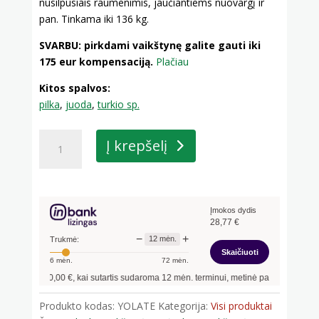
nusilpusiais raumenimis, jaučiantiems nuovargį ir
pan. Tinkama iki 136 kg.
SVARBU: pirkdami vaikštynę galite gauti iki
175 eur kompensaciją.
Plačiau
Kitos spalvos:
pilka
,
juoda
,
turkio sp.
produkto
Į krepšelį
kiekis:
Vaikštynė
aliuminė
su
Įmokos dydis
4
28,77
€
ratukais
−
+
12
mėn.
Trukmė:
YOLA
Skaičiuoti
6
mėn.
72
mėn.
turkio
tis
300,00
€, kai sutartis sudaroma
12
mėn. terminui, metinė palūkanų norma –
13,
sp.
Produkto kodas:
YOLATE
Kategorija:
Visi produktai