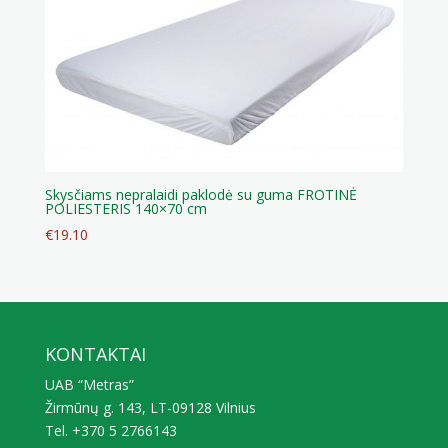
Skysčiams nepralaidi paklodė su guma FROTINĖ
POLIESTERIS 140×70 cm
€
19.10
KONTAKTAI
UAB “Metras”
Žirmūnų g. 143, LT-09128 Vilnius
Tel. +370 5 2766143