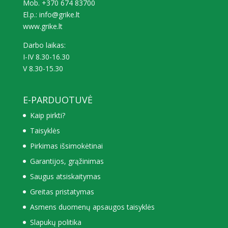
Mob. +370 674 83700
El.p.: info@grike.lt
www.grike.lt
Darbo laikas:
I-IV 8.30-16.30
V 8.30-15.30
E-PARDUOTUVĖ
Kaip pirkti?
Taisyklės
Pirkimas išsimokėtinai
Garantijos, grąžinimas
Saugus atsiskaitymas
Greitas pristatymas
Asmens duomenų apsaugos taisyklės
Slapukų politika