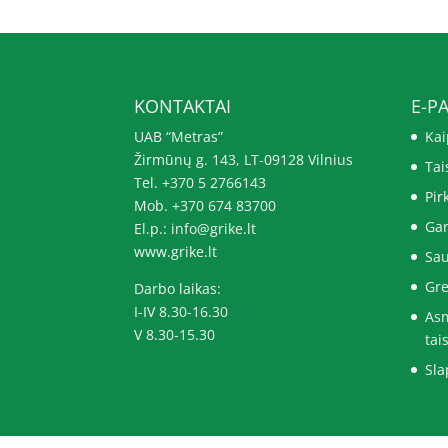
KONTAKTAI
E-P
UAB “Metras”
Kai
Žirmūnų g. 143, LT-09128 Vilnius
Tai
Tel. +370 5 2766143
Pir
Mob. +370 674 83700
Gar
El.p.: info@grike.lt
www.grike.lt
Sau
Gre
Darbo laikas:
I-IV 8.30-16.30
As
V 8.30-15.30
tai
Sla