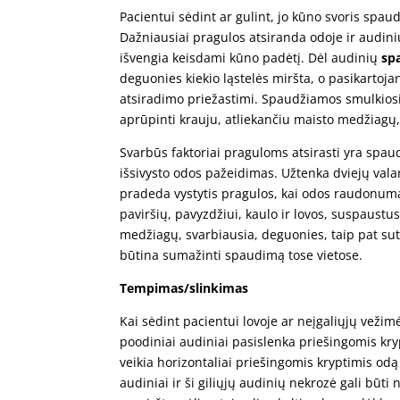
Pacientui sėdint ar gulint, jo kūno svoris spaud
Dažniausiai pragulos atsiranda odoje ir audiniu
išvengia keisdami kūno padėtį. Dėl audinių
sp
deguonies kiekio ląstelės miršta, o pasikartoja
atsiradimo priežastimi. Spaudžiamos smulkiosio
aprūpinti krauju, atliekančiu maisto medžiagų
Svarbūs faktoriai praguloms atsirasti yra spa
išsivysto odos pažeidimas. Užtenka dviejų vala
pradeda vystytis pragulos, kai odos raudonumas 
paviršių, pavyzdžiui, kaulo ir lovos, suspaust
medžiagų, svarbiausia, deguonies, taip pat sut
būtina sumažinti spaudimą tose vietose.
Tempimas/slinkimas
Kai sėdint pacientui lovoje ar neįgaliųjų vežimė
poodiniai audiniai pasislenka priešingomis kryp
veikia horizontaliai priešingomis kryptimis odą 
audiniai ir ši giliųjų audinių nekrozė gali būt