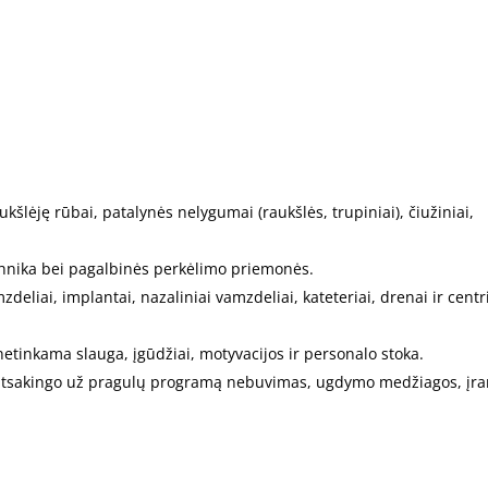
šlėję rūbai, patalynės nelygumai (raukšlės, trupiniai), čiužiniai,
hnika bei pagalbinės perkėlimo priemonės.
zdeliai, implantai, nazaliniai vamzdeliai, kateteriai, drenai ir centr
etinkama slauga, įgūdžiai, motyvacijos ir personalo stoka.
atsakingo už pragulų programą nebuvimas, ugdymo medžiagos, įr