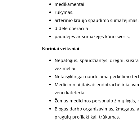
medikamentai,
rūkymas,
arterinio kraujo spaudimo sumažėjimas,
didelė operacija
padidėjęs ar sumažėjęs kūno svoris,
Išoriniai veiksniai
Nepatogūs, spaudžiantys, drėgni, susirauk
vėžimėliai.
Netaisyklingai naudojama perkėlimo tec
Medicininiai įtaisai: endotrachėjiniai vam
venų kateteriai.
Žemas medicinos personalo žinių lygis, n
Blogas darbo organizavimas, žmogaus, 
pragulų profilaktikai, trūkumas.