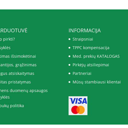
ARDUOTUVĖ
INFORMACIJA
p pirkti?
Straipsniai
syklės
TPPC kompensacija
kimas išsimokėtinai
Med. prekių KATALOGAS
antijos, grąžinimas
Pirkėjų atsiliepimai
gus atsiskaitymas
Partneriai
itas pristatymas
Mūsų stambiausi klientai
mens duomenų apsaugos
syklės
pukų politika