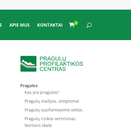
0

S
APIE MUS
KONTAKTAI
Pragulos
Kas yra pragulos?
Pragulų stadijos, simptomai
Pragulų susiformavimo vietos
Pragulų rizikos vertinimas.
Nortono skalė