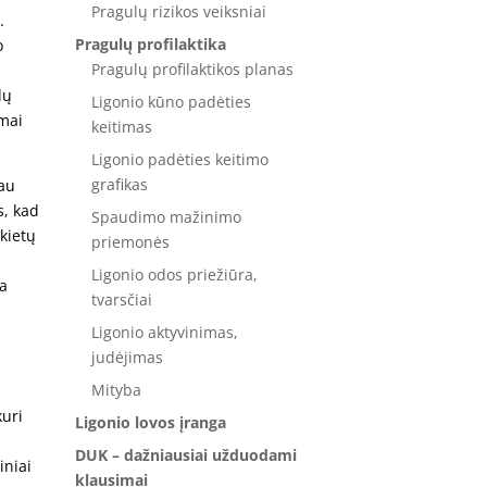
Pragulų rizikos veiksniai
.
Pragulų profilaktika
o
Pragulų profilaktikos planas
lų
Ligonio kūno padėties
amai
keitimas
Ligonio padėties keitimo
grafikas
iau
s, kad
Spaudimo mažinimo
 kietų
priemonės
Ligonio odos priežiūra,
ia
tvarsčiai
Ligonio aktyvinimas,
judėjimas
Mityba
kuri
Ligonio lovos įranga
DUK – dažniausiai užduodami
iniai
klausimai