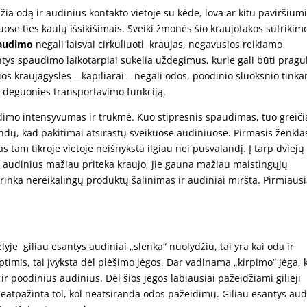
žia odą ir audinius kontakto vietoje su kėde, lova ar kitu paviršiumi
ose ties kaulų išsikišimais. Sveiki žmonės šio kraujotakos sutrikim
audimo
negali laisvai cirkuliuoti kraujas, negavusios reikiamo
ntys spaudimo laikotarpiai sukelia uždegimus, kurie gali būti pragu
s kraujagyslės – kapiliarai – negali odos, poodinio sluoksnio tink
, deguonies transportavimo funkciją.
udimo intensyvumas ir trukmė. Kuo stipresnis spaudimas, tuo greič
ndų, kad pakitimai atsirastų sveikuose audiniuose. Pirmasis ženkla
tam tikroje vietoje neišnyksta ilgiau nei pusvalandį. Į tarp dviejų
us audinius mažiau priteka kraujo, jie gauna mažiau maistingųjų
rinka nereikalingų produktų šalinimas ir audiniai miršta. Pirmiaus
lyje giliau esantys audiniai „slenka“ nuolydžiu, tai yra kai oda ir
timis, tai įvyksta dėl plėšimo jėgos. Dar vadinama „kirpimo“ jėga, 
ir poodinius audinius. Dėl šios jėgos labiausiai pažeidžiami gilieji
i neatpažinta tol, kol neatsiranda odos pažeidimų. Giliau esantys aud