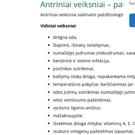
Antriniai veiksniai – patofi
fun
Antriniai veiksniai vadinami patofiziologiniai ir 
Vidiniai veiksniai:
drėgna oda,
šlapimo, išmatų nelaikymas,
sumažėjęs judrumas (nebudrumas, savai
bendrinė ir vietinė infekcija,
psichikos sutrikimai,
baltymų stoka (bloga, nepakankama mity
temperatūros pokyčiai: karščiavimas (ar 
odos jutimų sutrikimas (sumažėjęs jutim
odos vientisumo pažeidimas,
vyresnis ligonio amžius,
mažakraujystė,
išsekimas (bloga mityba; vitaminų A, E, C
stuburo smegenų pažeidimas (spazmai, h