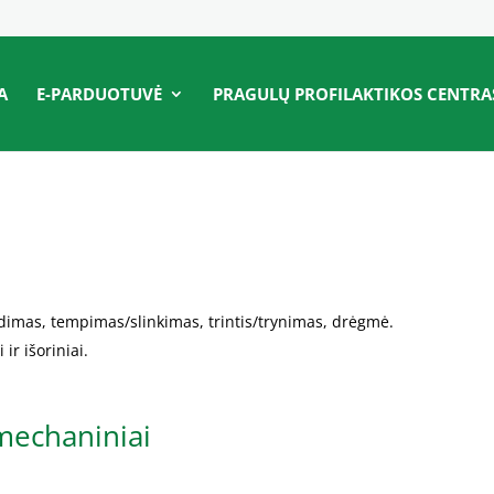
A
E-PARDUOTUVĖ
PRAGULŲ PROFILAKTIKOS CENTRA
dimas, tempimas/slinkimas, trintis/trynimas, drėgmė.
 ir išoriniai.
omechaniniai