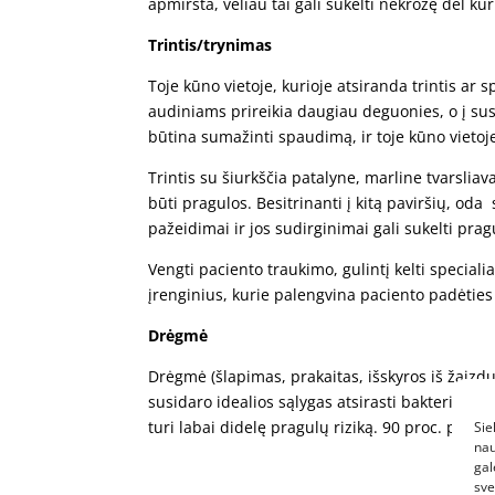
apmiršta, vėliau tai gali sukelti nekrozę dėl kur
Trintis/trynimas
Toje kūno vietoje, kurioje atsiranda trintis a
audiniams prireikia daugiau deguonies, o į sus
būtina sumažinti spaudimą, ir toje kūno vietoj
Trintis su šiurkščia patalyne, marline tvarsli
būti pragulos. Besitrinanti į kitą paviršių, oda
pažeidimai ir jos sudirginimai gali sukelti prag
Vengti paciento traukimo, gulintį kelti specia
įrenginius, kurie palengvina paciento padėties
Drėgmė
Drėgmė (šlapimas, prakaitas, išskyros iš žaizdų
susidaro idealios sąlygas atsirasti bakterijoms, 
turi labai didelę pragulų riziką. 90 proc. pragu
Sie
nau
gal
sve