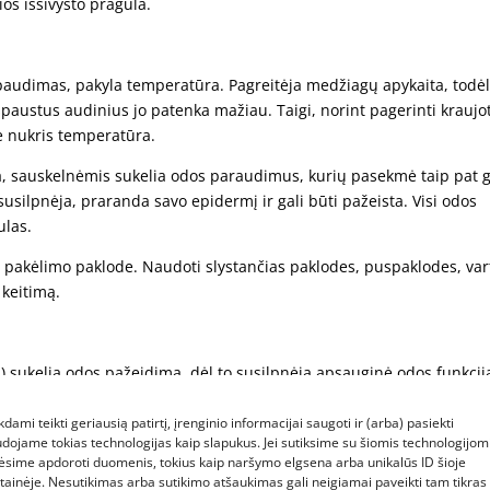
ios išsivysto pragula.
r spaudimas, pakyla temperatūra. Pagreitėja medžiagų apykaita, todė
paustus audinius jo patenka mažiau. Taigi, norint pagerinti kraujo
e nukris temperatūra.
ava, sauskelnėmis sukelia odos paraudimus, kurių pasekmė taip pat g
 susilpnėja, praranda savo epidermį ir gali būti pažeista. Visi odos
ulas.
lia pakėlimo paklode. Naudoti slystančias paklodes, puspaklodes, va
 keitimą.
) sukelia odos pažeidimą, dėl to susilpnėja apsauginė odos funkcija
padidėja infekcijos rizika. Ligoniai, kurie nelaiko šlapimo ar (ir) iš
lų atsiranda apatinėje kūno dalyje, dažniausiai ties kryžkauliu.
kdami teikti geriausią patirtį, įrenginio informacijai saugoti ir (arba) pasiekti
dojame tokias technologijas kaip slapukus. Jei sutiksime su šiomis technologijomi
ėsime apdoroti duomenis, tokius kaip naršymo elgsena arba unikalūs ID šioje
tainėje. Nesutikimas arba sutikimo atšaukimas gali neigiamai paveikti tam tikras