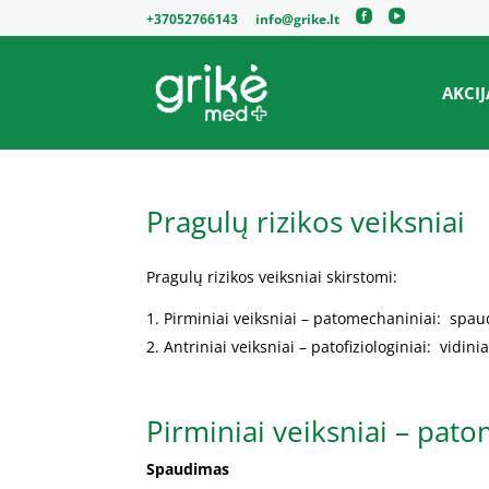
+37052766143
info@grike.lt
AKCIJ
Pragulų rizikos veiksniai
Pragulų rizikos veiksniai skirstomi:
Pirminiai veiksniai – patomechaniniai: spau
Antriniai veiksniai – patofiziologiniai: vidiniai
Pirminiai veiksniai – pat
Spaudimas