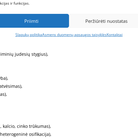
ziologiniai
kcijas ir funkcijas.
skirstomi į vidinius ir išorinius.
Priimti
Peržiūrėti nuostatas
Slapukų politika
Asmens duomenų apsaugos taisyklės
Kontaktai
minių judesių stygius),
ba),
atvėsimas),
as),
, kalcio, cinko trūkumas),
eterogeninė osifikacija),