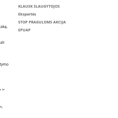
KLAUSK SLAUGYTOJOS
Ekspertės
l
STOP PRAGULOMS AKCIJA
taką,
EPUAP
ali
rtymo
 ir
matų,
s,